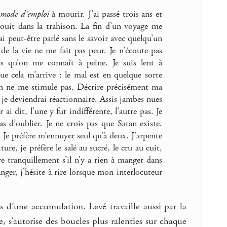
 mode d’emploi
à mourir. J’ai passé trois ans et
jouit dans la trahison. La fin d’un voyage me
ai peut-être parlé sans le savoir avec quelqu’un
de la vie ne me fait pas peur. Je n’écoute pas
 qu’on me connaît à peine. Je suis lent à
e cela m’arrive : le mal est en quelque sorte
tion ne me stimule pas. Décrire précisément ma
 je deviendrai réactionnaire. Assis jambes nues
ai dit, l’une y fut indifférente, l’autre pas. Je
s d’oublier. Je ne crois pas que Satan existe.
. Je préfère m’ennuyer seul qu’à deux. J’arpente
ure, je préfère le salé au sucré, le cru au cuit,
e tranquillement s’il n’y a rien à manger dans
nger, j’hésite à rire lorsque mon interlocuteur
pas d’une accumulation. Levé travaille aussi par la
, s’autorise des boucles plus ralenties sur chaque