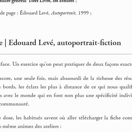
ire général Tiers Livre, les ateliers
;
de page : Édouard Levé,
Autoportrait
, 1999 ;
e | Edouard Levé, autoportrait-fiction
iface. Un exercice qu’on peut pratiquer de deux façons exac
encore, une seule fois, mais abasourdi de la richesse des rés
s bords, les éclats les plus à distance de ce qui nous quali
es avec le monde qui en font non plus une spécificité indiv
 communauté.
e dose, les habitués savent où aller télécharger la fiche c
us-même animez des ateliers :