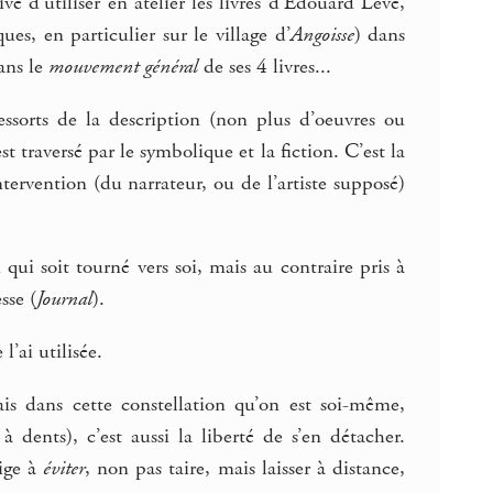
é d’utiliser en atelier les livres d’Edouard Levé,
ues, en particulier sur le village d’
Angoisse
) dans
ans le
mouvement général
de ses 4 livres...
ssorts de la description (non plus d’oeuvres ou
st traversé par le symbolique et la fiction. C’est la
ntervention (du narrateur, ou de l’artiste supposé)
 qui soit tourné vers soi, mais au contraire pris à
sse (
Journal
).
l’ai utilisée.
ais dans cette constellation qu’on est soi-même,
dents), c’est aussi la liberté de s’en détacher.
lige à
éviter
, non pas taire, mais laisser à distance,