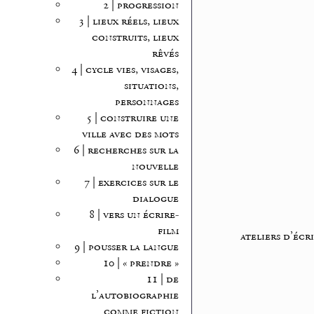
2 | progression
3 | lieux réels, lieux
construits, lieux
rêvés
4 | cycle vies, visages,
situations,
personnages
5 | construire une
ville avec des mots
6 | recherches sur la
nouvelle
7 | exercices sur le
dialogue
8 | vers un écrire-
film
ateliers d’écr
9 | pousser la langue
10 | « prendre »
11 | de
l’autobiographie
comme fiction