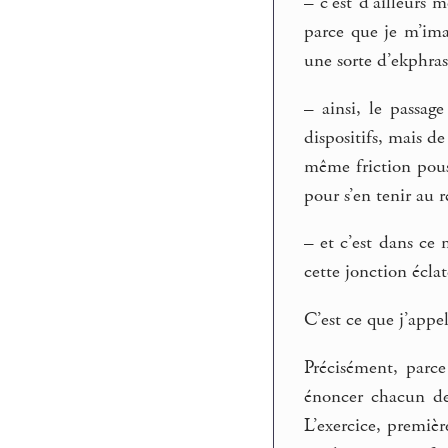
–
c’est d’ailleurs m
parce que je m’imagi
une sorte d’ekphra
–
ainsi, le passag
dispositifs, mais de
même friction pouss
pour s’en tenir au r
–
et c’est dans ce
cette jonction éclat
C’est ce que j’appel
Précisément, parce
énoncer chacun de 
L’exercice, premiè