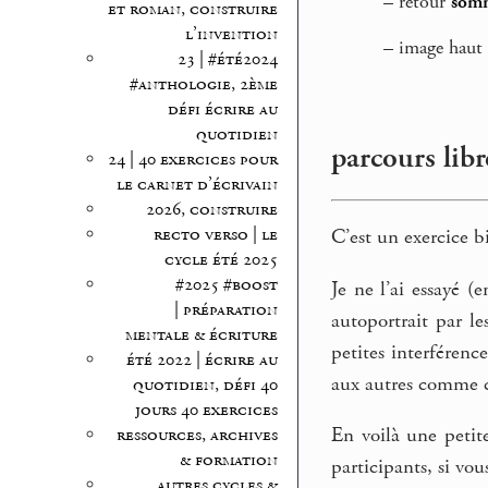
–
retour
somma
et roman, construire
l’invention
–
image haut 
23 | #été2024
#anthologie, 2ème
défi écrire au
quotidien
parcours libr
24 | 40 exercices pour
le carnet d’écrivain
2026, construire
recto verso | le
C’est un exercice b
cycle été 2025
#2025 #boost
Je ne l’ai essayé (
| préparation
autoportrait par le
mentale & écriture
petites interférenc
été 2022 | écrire au
aux autres comme
quotidien, défi 40
jours 40 exercices
En voilà une petit
ressources, archives
& formation
participants, si vo
autres cycles &