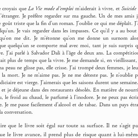
e croyais que
La Vie mode d’emploi
m’aiderait à vivre, et
Suicide
l’étranger. Je préfère regarder sur ma gauche. Un de mes amis 
 goût triste que la fin d’un roman. J’oublie ce qui me déplaît. J’
lqu’un. Je vais regarder dans les impasses. Ce qu’il y a au bout 
qu’on me dit. Je m’étonne qu’on me donne un surnom alors
e quelqu’un se comporte mal avec moi, tant je suis surpris qu
hive. J’ai parlé à Salvador Dali à l’âge de deux ans. La compéti
ait plus de temps que la vivre. Je me demande si, en vieillissant,
a peau ne glisse pas, elle crisse. J’ai trompé deux femmes, je leur 
c la mort. Je ne m’aime pas. Je ne me déteste pas. Je n’oublie pa
iciaire est vierge. J’aimerais que les saisons durent une semaine
s et je déjeune dans des restaurants désolés. En matière de nourrit
, le froid au chaud, le parfumé à l’inodore. Je ne peux pas écrir
e. Je me passe facilement d’alcool et de tabac. Dans un pays étra
la conversation.
re que le livre soit égal sur toute sa surface. Il ne s’agit 
e le livre avance, il prend plus de risque quant à lui-même