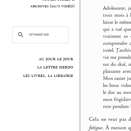
archives (sans vidéo)
Adolescent, j
trois mois à 
laisse le même
qui a tué que
vraiment ce 
comprendre qu
irréel. J’arc
vie me prendr
au jour le jour
sur du skaï, m
la lettre hebdo
plaisante ave
les livres, la librairie
Mon casier jud
les lieux vide
le dur au mou
mon frigidair
rote pendant 
Cela ne veut pas di
fatigue
. À mesure qu