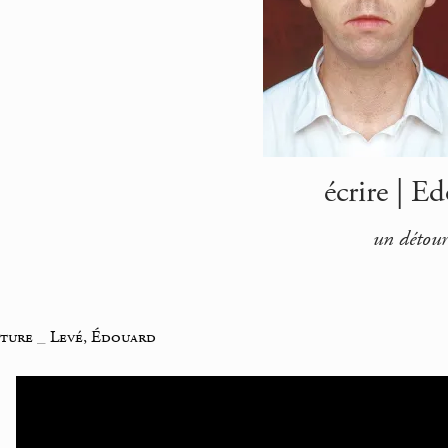
écrire | E
un détou
iture
_
Levé, Édouard