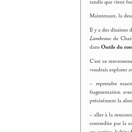
tandis que vient fo
Maintenant, la deux
Il y a des dizaines
Lambeaux
de Charle
dans
Outils du ro
C’est ce renversem
voudrais explorer a
–
reprendre exacte
fragmentation avec
précisément la
disc
–
aller à la rencont
contredite par la c