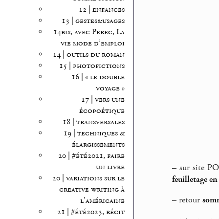
12 | enfances
13 | gestes&usages
14bis, avec Perec, La
vie mode d’emploi
14 | outils du roman
15 | photofictions
16 | « le double
voyage »
17 | vers une
écopoétique
18 | transversales
19 | techniques &
élargissements
20 | #été2021, faire
un livre
–
sur site PO
20 | variations sur le
feuilletage en
creative writing à
–
retour
somm
l’américaine
21 | #été2023, récit