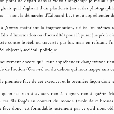
on point de départ dans la vidéo : longtemps je me suis priv
nais qu’il s’agissait d’un plasticien (ses séries photographiq
sis — non, la démarche d’Edouard Levé est à appréhender d
e à
Journal
maintient la fragmentation, utilise les mêmes re
 faits d’information ou d’actualité) pour l’épurer jusqu’où c’e
ée contre le réel, ou traversée par lui, mais en refusant l’i
éel objectal, sociétal, politique.
 mouvement encore qu’il faut appréhender
Autoportrait
: rien
ée de l’action (
Oeuvres
) ou du dehors qui nous happe sans ce
le première face de cet exercice, et la première façon dont je 
 qu’on n’a rien à avouer, rien à soigner, rien à guérir. M
ces fils forgés au contact du monde (avoir deux brosses à 
re face donc, est formidable justement par ce qu’il nous ob