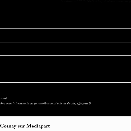
la rubrique LECTURES et les précédents services de pr
e coup...
ez vous le lendemain (et ça contribue aussi à la vie du site, offrez-les !)
Cosnay sur Mediapart