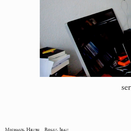
se
e
_
Michaux, Henri
_
Rolin, Jean