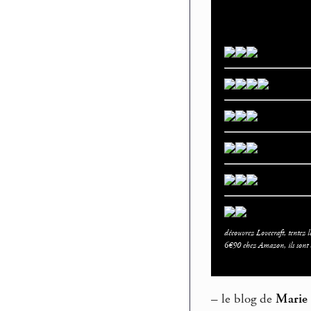
découvrez Lovecraft, tentez l
6€90 chez Amazon, ils sont ch
–
le blog de
Marie 