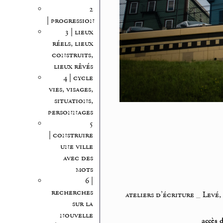
2
| progression
3 | lieux
réels, lieux
construits,
lieux rêvés
4 | cycle
vies, visages,
situations,
personnages
5
| construire
une ville
avec des
mots
6 |
recherches
ateliers d’écriture
_
Levé,
sur la
nouvelle
accès d