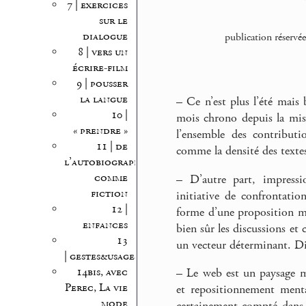
7 | exercices
sur le
dialogue
publication réservé
8 | vers un
écrire-film
9 | pousser
la langue
–
Ce n’est plus l’été mais 
10 |
mois chrono depuis la mise
« prendre »
l’ensemble des contribut
11 | de
comme la densité des textes
l’autobiographie
comme
–
D’autre part, impressio
fiction
initiative de confrontatio
12 |
forme d’une proposition men
enfances
bien sûr les discussions et
13
un vecteur déterminant. Di
| gestes&usages
14bis, avec
–
Le web est un paysage m
Perec, La vie
et repositionnement menta
mode