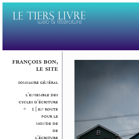
françois bon,
le site
sommaire général
l’ensemble des
cycles d’écriture
1 | en route
pour le
monde de
de
l’écriture