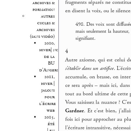
fragments séparés ne constitue
archives &
formation
en disent la voix, ou le silence
autres
cycles &
498. Des voix sont diffusée
archives
mais seulement la hauteur, 
(sans vidéo)
signifiant.
2010,
hiver| nocturnes
4
de la
Autre axiome, qui est celui de
BU
s’établir dans un artifice
. L’écri
d’Angers
accumule, on brasse, on interr
2011,
hiver |
ce sera après – mais ici, dans
jalons
tout au bord ultime de cette po
pour
Vous saisissez la nuance ? C’e
l’écrire
Gardner
. Et c’est bien, j’alla
web
2015,
fois ici pour approcher au plu
été
l’écriture intransitive, nécessa
| en