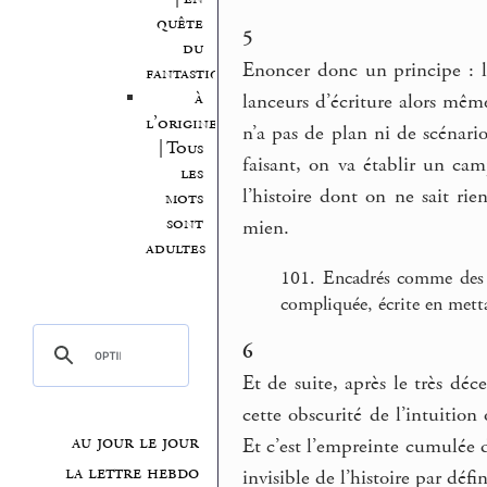
quête
5
du
Enoncer donc un principe : le
fantastique
à
lanceurs d’écriture alors même
l’origine
n’a pas de plan ni de scénario
| Tous
faisant, on va établir un ca
les
l’histoire dont on ne sait rien
mots
sont
mien.
adultes
101. Encadrés comme des d
compliquée, écrite en mett
6
Et de suite, après le très déc
cette obscurité de l’intuition 
au jour le jour
Et c’est l’empreinte cumulée de
la lettre hebdo
invisible de l’histoire par défi