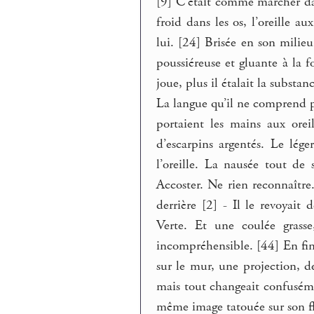
[9] C’était comme marcher dan
froid dans les os, l’oreille 
lui. [24] Brisée en son milie
poussiéreuse et gluante à la fo
joue, plus il étalait la substan
La langue qu’il ne comprend p
portaient les mains aux orei
d’escarpins argentés. Le lége
l’oreille. La nausée tout de
Accoster. Ne rien reconnaître
derrière [2] - Il le revoyait
Verte. Et une coulée grasse
incompréhensible. [44] En fini
sur le mur, une projection, d
mais tout changeait confusémen
même image tatouée sur son f