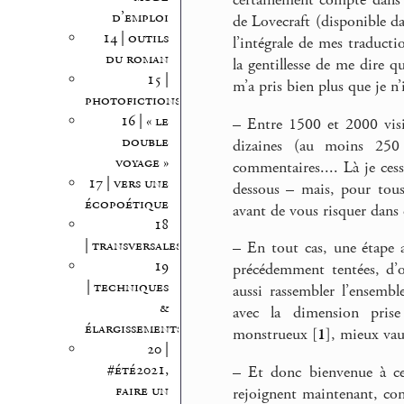
certainement compté dans 
d’emploi
de Lovecraft (disponible d
14 | outils
l’intégrale de mes traducti
du roman
la gentillesse de me dire q
15 |
m’a pris bien plus que je n
photofictions
16 | « le
–
Entre 1500 et 2000 visit
double
dizaines (au moins 250 
voyage »
commentaires.... Là je cess
17 | vers une
dessous – mais, pour tous
écopoétique
avant de vous risquer dans c
18
| transversales
–
En tout cas, une étape a 
19
précédemment tentées, d’o
| techniques
aussi rassembler l’ensemb
&
avec la dimension prise
élargissements
monstrueux
[
1
]
, mieux vaut
20 |
#été2021,
–
Et donc bienvenue à cell
faire un
rejoignent maintenant, con