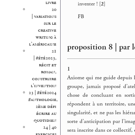
livre
inventer !
[
2
]
20
FB
| variations
sur le
creative
writing à
l’américaine
proposition 8 | par l
21
| #été2023,
récit et
1
roman,
Axiome qui me guide depuis l
construire
l’invention
groupe, jamais proposé d’at
23 | #été2024
chose de concluant en sortir
#anthologie,
répondent à un territoire, une
2ème défi
singularité, et ne pas les hiér
écrire au
quotidien
sorte d’anticipation par l’imag
24 | 40
sera inscrite dans ce collectif,
exercices