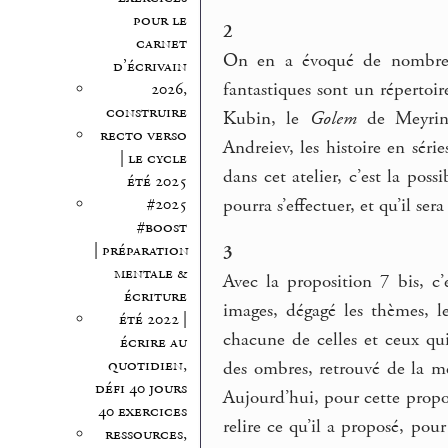
pour le
2
carnet
On en a évoqué de nombreuse
d’écrivain
fantastiques sont un répertoi
2026,
construire
Kubin, le
Golem
de Meyrink
recto verso
Andreiev, les histoire en sér
| le cycle
dans cet atelier, c’est la pos
été 2025
pourra s’effectuer, et qu’il se
#2025
#boost
| préparation
3
mentale &
Avec la proposition 7 bis, c
écriture
images, dégagé les thèmes, l
été 2022 |
chacune de celles et ceux qui
écrire au
quotidien,
des ombres, retrouvé de la mém
défi 40 jours
Aujourd’hui, pour cette propos
40 exercices
relire ce qu’il a proposé, pou
ressources,