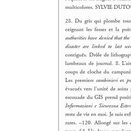
multicolores. SYLVIE DUT
28. Du gris qui plombe tout
ceignant les fesses et la po
authorities have denied that the 
disaster are linked to last we
contiguës. Drôle de lithograph
lambeaux de journal. 8. L’air
coups de cloche du campanil
Les premiers
carabinieri
et
p
évacués vers l’unité de soins
escouade du GIS prend positi
Informazioni e Sicurezza Este
reste de vie en moi. Je suis ex
rares. –120. Allongé sur les 