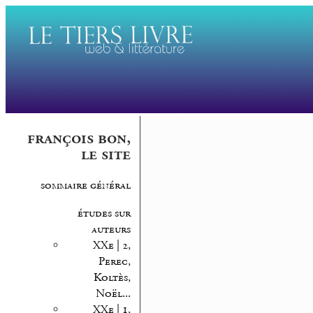
françois bon,
le site
sommaire général
études sur
auteurs
XXe | 2,
Perec,
Koltès,
Noël...
XXe | 1,