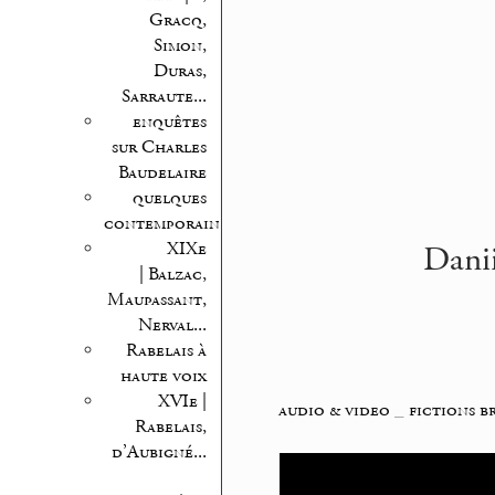
Gracq,
Simon,
Duras,
Sarraute...
enquêtes
sur Charles
Baudelaire
quelques
contemporains
Danii
XIXe
| Balzac,
Maupassant,
Nerval...
Rabelais à
haute voix
XVIe |
audio & video
_
fictions b
Rabelais,
d’Aubigné...