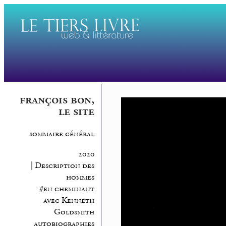
françois bon,
le site
sommaire général
2020
| Description des
hommes
#en cheminant
avec Kenneth
Goldsmith
autobiographies