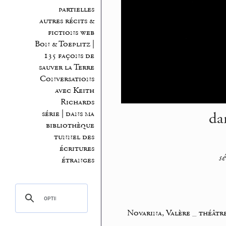
partielles
autres récits &
fictions web
Bon & Toeplitz |
135 façons de
sauver la Terre
Conversations
avec Keith
Richards
da
série | dans ma
bibliothèque
tunnel des
écritures
s
étranges
Novarina, Valère
_
théâtre