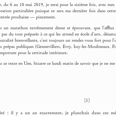
, du 6 au 10 mai 2019, je serai pour la sixième fois, avec mes c
ration particulière puisque ce sera ma dernière fois dans cett
 rentrée prochaine — pincement.
s un marathon extrêmement dense et éprouvant, que l’afflux de
 pas du tout préparés à ce qui les attend en école d’arts, déna
utralité bienveillante, c’est toujours un rendez-vous fort pour l’
des prépas publiques (Gennevilliers, Evry, Issy-les-Moulineaux, F
important pour la certitude intérieure.
nc ce texte en Une, bizarre ce lundi matin de savoir que je ne m
[1]
lité : il y a un an exactement, je planchais dans ces m