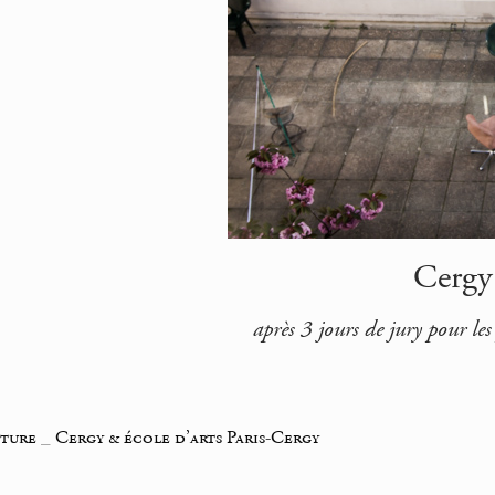
Cergy 
après 3 jours de jury pour le
iture
_
Cergy & école d’arts Paris-Cergy