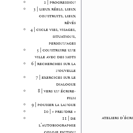
2 | progression
3 | lieux réels, lieux
construits, lieux
rêvés
4 | cycle vies, visages,
situations,
personnages
5 | construire une
ville avec des mots
6 | recherches sur la
nouvelle
7 | exercices sur le
dialogue
8 | vers un écrire-
film
9 | pousser la langue
10 | « prendre »
ateliers d’écr
11 | de
l’autobiographie
comme fiction