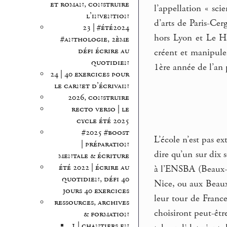
et roman, construire
l’appellation « sc
l’invention
d’arts de Paris-Cer
23 | #été2024
hors Lyon et Le Hav
#anthologie, 2ème
défi écrire au
créent et manipule
quotidien
1ère année de l’an 
24 | 40 exercices pour
le carnet d’écrivain
2026, construire
recto verso | le
cycle été 2025
#2025 #boost
L’école n’est pas e
| préparation
dire qu’un sur dix 
mentale & écriture
été 2022 | écrire au
à l’ENSBA (Beaux-Ar
quotidien, défi 40
Nice, ou aux Beaux
jours 40 exercices
leur tour de Franc
ressources, archives
choisiront peut-êtr
& formation
1 | chantiers en