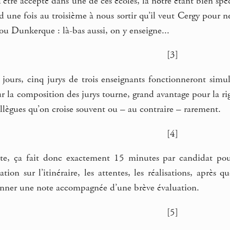
d’être accepté dans une de ces écoles, la nôtre étant bien sp
 une fois au troisième à nous sortir qu’il veut Cergy pour 
 ou Dunkerque : là-bas aussi, on y enseigne...
[3]
jours, cinq jurys de trois enseignants fonctionneront simu
ur la composition des jurys tourne, grand avantage pour la ri
ollègues qu’on croise souvent ou – au contraire – rarement.
[4]
pte, ça fait donc exactement 15 minutes par candidat pou
tion sur l’itinéraire, les attentes, les réalisations, aprè
onner une note accompagnée d’une brève évaluation.
[5]