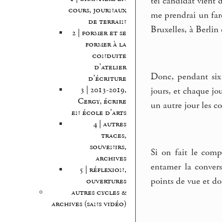
tel candidat vient 
cours, journaux
me prendrai un fard
de terrain
Bruxelles, à Berlin
2 | former et se
former à la
conduite
d’atelier
Donc, pendant six 
d’écriture
3 | 2013-2019,
jours, et chaque jo
Cergy, écrire
un autre jour les c
en école d’arts
4 | autres
traces,
souvenirs,
Si on fait le com
archives
entamer la conversa
5 | réflexion,
points de vue et d
ouvertures
autres cycles &
archives (sans vidéo)