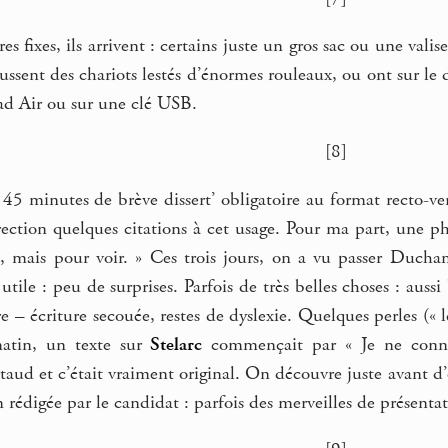
es fixes, ils arrivent : certains juste un gros sac ou une val
ussent des chariots lestés d’énormes rouleaux, ou ont sur l
Pad Air ou sur une clé USB.
[8]
 45 minutes de brève dissert’ obligatoire au format recto-ver
rection quelques citations à cet usage. Pour ma part, une p
e, mais pour voir. » Ces trois jours, on a vu passer Duch
 utile : peu de surprises. Parfois de très belles choses : aussi
re – écriture secouée, restes de dyslexie. Quelques perles (« l
matin, un texte sur
Stelarc
commençait par « Je ne connai
taud et c’était vraiment original. On découvre juste avant d’o
n rédigée par le candidat : parfois des merveilles de présenta