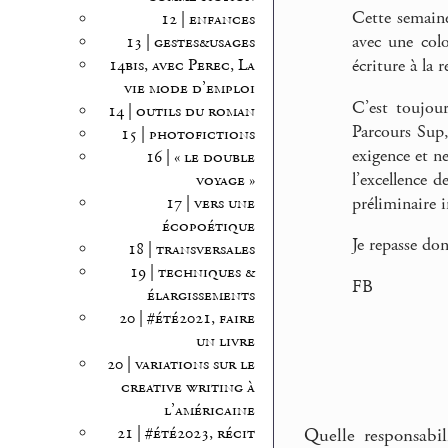
Cette semaine
12 | enfances
avec une colo
13 | gestes&usages
écriture à la
14bis, avec Perec, La
vie mode d’emploi
C’est toujour
14 | outils du roman
Parcours Sup,
15 | photofictions
exigence et ne
16 | « le double
l’excellence 
voyage »
préliminaire 
17 | vers une
écopoétique
Je repasse do
18 | transversales
19 | techniques &
FB
élargissements
20 | #été2021, faire
un livre
20 | variations sur le
creative writing à
l’américaine
21 | #été2023, récit
Quelle responsabi