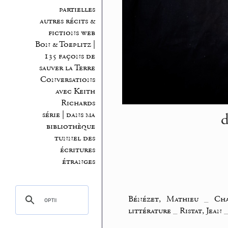
partielles
autres récits &
fictions web
Bon & Toeplitz |
135 façons de
sauver la Terre
Conversations
avec Keith
Richards
d
série | dans ma
bibliothèque
tunnel des
écritures
étranges
Bénézet, Mathieu
_
Cha
littérature
_
Ristat, Jean