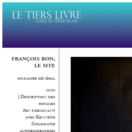
françois bon,
le site
sommaire général
2020
| Description des
hommes
#en cheminant
avec Kenneth
Goldsmith
autobiographies