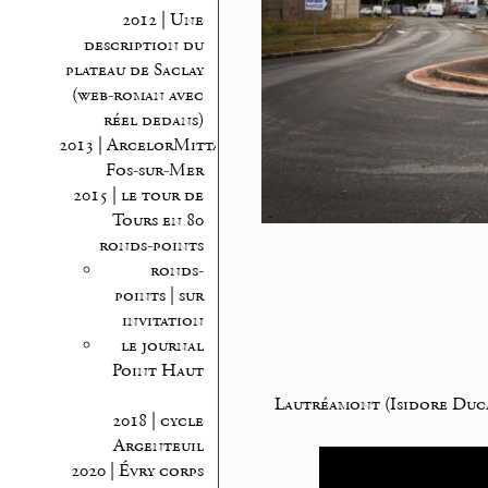
2012 | Une
description du
plateau de Saclay
(web-roman avec
réel dedans)
2013 | ArcelorMittal
Fos-sur-Mer
2015 | le tour de
Tours en 80
ronds-points
ronds-
points | sur
invitation
le journal
Point Haut
Lautréamont (Isidore Duca
2018 | cycle
Argenteuil
2020 | Évry corps