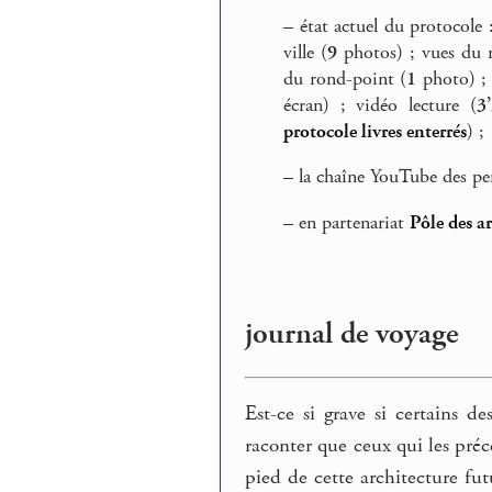
–
état actuel du protocole 
ville (
9
photos) ; vues du 
du rond-point (
1
photo) ; 
écran) ; vidéo lecture (
3
protocole livres enterrés
) ;
–
la chaîne YouTube des p
–
en partenariat
Pôle des a
journal de voyage
Est-ce si grave si certains d
raconter que ceux qui les précè
pied de cette architecture fu