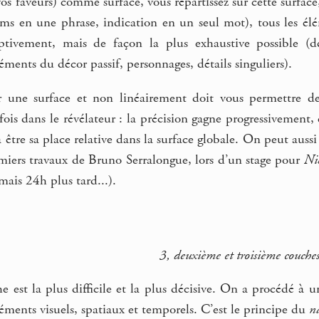
 vos faveurs) comme surface, vous répartissez sur cette surface
oms en une phrase, indication en un seul mot), tous les élé
ptivement, mais de façon la plus exhaustive possible (déb
éments du décor passif, personnages, détails singuliers).
ur une surface et non linéairement doit vous permettre d
ois dans le révélateur : la précision gagne progressivement
a être sa place relative dans la surface globale. On peut auss
miers travaux de Bruno Serralongue, lors d’un stage pour
Ni
mais 24h plus tard...).
3, deuxième et troisième couche
 est la plus difficile et la plus décisive. On a procédé à 
léments visuels, spatiaux et temporels. C’est le principe du
n