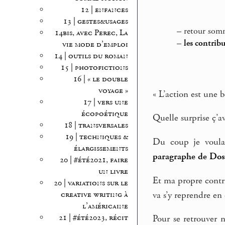
12 | enfances
13 | gestes&usages
–
retour som
14bis, avec Perec, La
–
les contrib
vie mode d’emploi
14 | outils du roman
15 | photofictions
16 | « le double
voyage »
« L’action est une b
17 | vers une
écopoétique
Quelle surprise ç’a
18 | transversales
19 | techniques &
Du coup je voulai
élargissements
paragraphe de Dos
20 | #été2021, faire
un livre
Et ma propre contri
20 | variations sur le
va s’y reprendre en 
creative writing à
l’américaine
21 | #été2023, récit
Pour se retrouver 