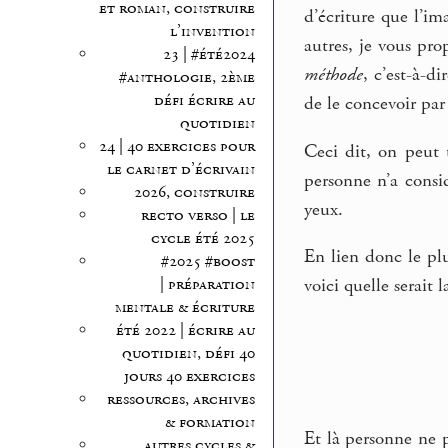
et roman, construire
d’écriture que l’ima
l’invention
autres, je vous pr
23 | #été2024
méthode
, c’est-à-d
#anthologie, 2ème
défi écrire au
de le concevoir par 
quotidien
24 | 40 exercices pour
Ceci dit, on peut 
le carnet d’écrivain
personne n’a consi
2026, construire
yeux.
recto verso | le
cycle été 2025
En lien donc le plu
#2025 #boost
| préparation
voici quelle serait 
mentale & écriture
été 2022 | écrire au
quotidien, défi 40
jours 40 exercices
ressources, archives
& formation
Et là personne ne 
autres cycles &