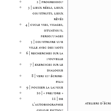
2 | progression
3 | lieux réels, lieux
construits, lieux
rêvés
4 | cycle vies, visages,
situations,
personnages
5 | construire une
ville avec des mots
6 | recherches sur la
nouvelle
7 | exercices sur le
dialogue
8 | vers un écrire-
film
9 | pousser la langue
10 | « prendre »
11 | de
ateliers d’écr
l’autobiographie
comme fiction