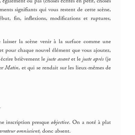
, également ou pas (choses écrites en petit, choses
ments signifiants qui vous restent de cette scène,
ut, fin, inflexions, modifications et ruptures,
e laisser la scène venir à la surface comme une
, et pour chaque nouvel élément que vous ajoutez,
i écrire brièvement le
juste avant
et le
juste après
(je
ce Matin
, et qui se rendait sur les lieux-mêmes de
s
une inscription presque
objective
. On a noté à plat
arrateur omniscient
, donc absent.