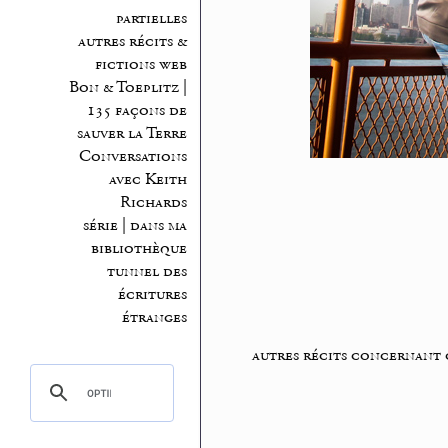
partielles
autres récits &
fictions web
Bon & Toeplitz |
135 façons de
sauver la Terre
Conversations
avec Keith
Richards
série | dans ma
bibliothèque
tunnel des
écritures
étranges
autres récits concernant 