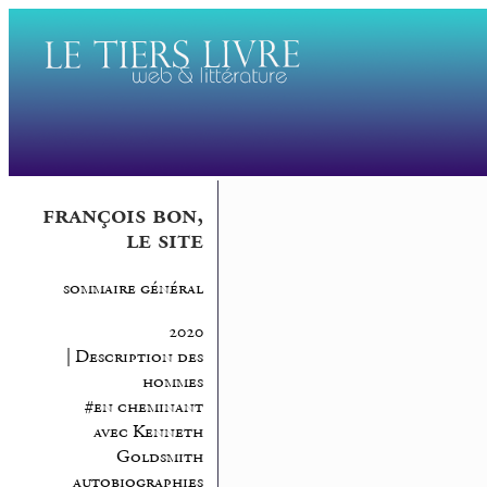
françois bon,
le site
sommaire général
2020
| Description des
hommes
#en cheminant
avec Kenneth
Goldsmith
autobiographies