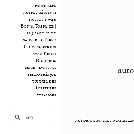
partielles
autres récits &
fictions web
Bon & Toeplitz |
135 façons de
sauver la Terre
Conversations
avec Keith
Richards
auto
série | dans ma
bibliothèque
tunnel des
écritures
étranges
autobiographies partielles