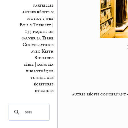
partielles
autres récits &
fictions web
Bon & Toeplitz |
135 façons de
sauver la Terre
Conversations
avec Keith
Richards
série | dans ma
bibliothèque
tunnel des
écritures
étranges
autres récits concernant 