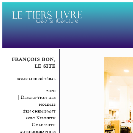
françois bon,
le site
sommaire général
2020
| Description des
hommes
#en cheminant
avec Kenneth
Goldsmith
autobiographies