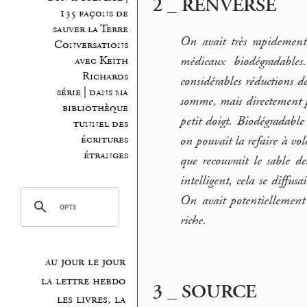
2 _ RENVERSE
135 façons de
sauver la Terre
On avait très rapidement 
Conversations
médicaux biodégradables
avec Keith
Richards
considérables réductions d
série | dans ma
somme, mais directement pr
bibliothèque
petit doigt. Biodégradable
tunnel des
écritures
on pouvait la refaire à volo
étranges
que recouvrait le sable de
intelligent, cela se diffus
On avait potentiellemen
riche.
au jour le jour
la lettre hebdo
3 _ SOURCE
les livres, la