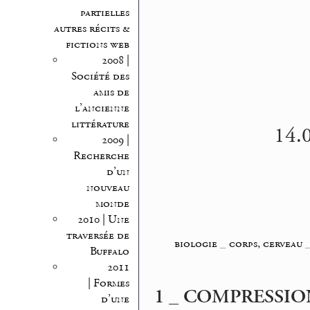
partielles
autres récits &
fictions web
2008 |
Société des
amis de
l’ancienne
littérature
14.0
2009 |
Recherche
d’un
nouveau
monde
2010 | Une
traversée de
biologie
_
corps, cerveau
Buffalo
2011
| Formes
1 _ COMPRESSIO
d’une