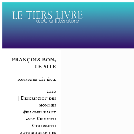
françois bon,
le site
sommaire général
2020
| Description des
hommes
#en cheminant
avec Kenneth
Goldsmith
autobiographies