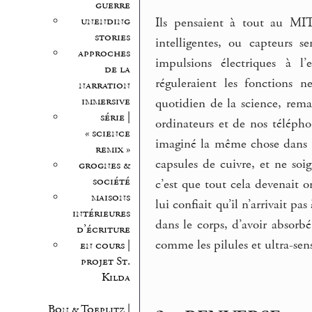
guerre
unending
Ils pensaient à tout au MIT 
stories
intelligentes, ou capteurs s
approches
impulsions électriques à l’e
de la
réguleraient les fonctions n
narration
immersive
quotidien de la science, rema
série |
ordinateurs et de nos téléph
« science
imaginé la même chose dans
remix »
capsules de cuivre, et ne soi
grognes &
société
c’est que tout cela devenait o
maisons
lui confiait qu’il n’arrivait pa
intérieures
dans le corps, d’avoir absorb
d’écriture
comme les pilules et ultra-sen
en cours |
projet St.
Kilda
Bon & Toeplitz |