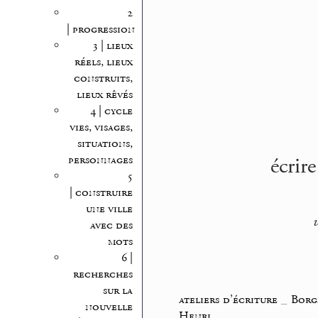
2
| progression
3 | lieux
réels, lieux
construits,
lieux rêvés
4 | cycle
vies, visages,
situations,
écrir
personnages
5
| construire
une ville
avec des
mots
6 |
recherches
sur la
ateliers d’écriture
_
Borge
nouvelle
Henri