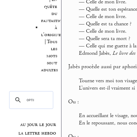
— Celle de mon livre.
quête
— Quelle est ton espérance
du
— Celle de mon livre.
fantastique
— Quelle est ta chance ?
à
— Celle de mon livre.
l’origine
— Quelle sera ta mort ?
| Tous
— Celle qui me guette à la 
les
Edmond Jabès,
Le livre des
mots
sont
Jabès procède aussi par aphoris
adultes
Tourne vers moi ton visage
L’univers est-il vraiment si 
Ou :
En accueillant le visage, n
En le repoussant, nous con
au jour le jour
la lettre hebdo
Ou :