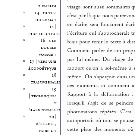
d’emploi
visage, sont aussi sommaires 
14 | outils
c’est par là que nous percevon
du roman
en écrire sera forcément écr
15 |
l’écriture qui s’approcherait tr
photofictions
16 | « le
biais pour tenir le texte à d
double
Comment parler de son propre 
voyage »
pas lui-même. Du visage de l’
17 | vers une
rapport qu’on a soi-même à s
écopoétique
18
même. On s’aperçoit dans une
| transversales
ces moments, et comment alo
19
Rapport à la déformation : 
| techniques
lorsqu’il s’agit de se peind
&
élargissements
photomatons répétés. C’est 
20 |
autoportrait où tout se pousse
#été2021,
cette piste des moments où 
faire un