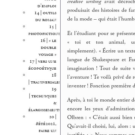
creative writing
avait décroché
d’emploi
produisait des histoires de fa
14 | outils
de la mode – qui était l’humb
du roman
15 |
Et l’étudiant pour se présenter
photofictions
16 | « le
« toi et ton animal, u
double
simplement). « Écrire un texte
voyage »
langue de Shakespeare et Fa
17 | vers une
imagination ! Tout de suite 
écopoétique
18
l’aventure ! Te voilà privé de 
| transversales
inventer ! Fonction première de
19
| techniques
Après, à toi le monde entier d
&
encore les yeux d’admiration
élargissements
20 |
Olbren : « C’était aussi bie
#été2021,
Qu’avait-il choisi, lui, alors 
faire un