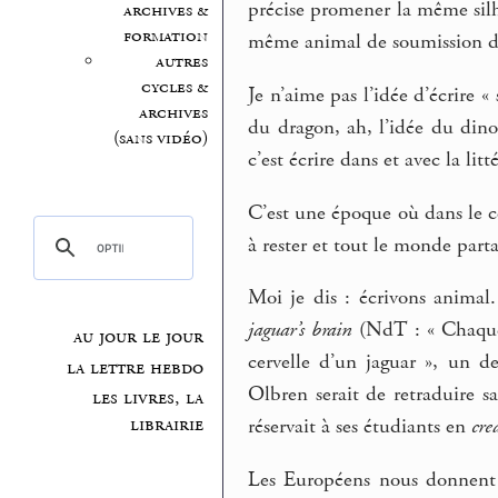
précise promener la même sil
archives &
formation
même animal de soumission d
autres
cycles &
Je n’aime pas l’idée d’écrire «
archives
du dragon, ah, l’idée du dino
(sans vidéo)
c’est écrire dans et avec la litt
C’est une époque où dans le c
à rester et tout le monde parta
Moi je dis : écrivons animal
jaguar’s brain
(NdT : « Chaque 
au jour le jour
cervelle d’un jaguar », un 
la lettre hebdo
Olbren serait de retraduire s
les livres, la
librairie
réservait à ses étudiants en
cre
Les Européens nous donnent 