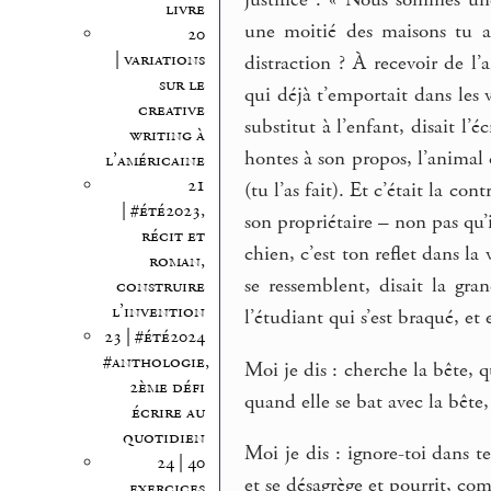
justifiée : « Nous sommes u
livre
une moitié des maisons tu a
20
| variations
distraction ? À recevoir de l
sur le
qui déjà t’emportait dans les 
creative
substitut à l’enfant, disait l
writing à
hontes à son propos, l’animal 
l’américaine
21
(tu l’as fait). Et c’était la co
| #été2023,
son propriétaire – non pas qu’i
récit et
chien, c’est ton reflet dans l
roman,
se ressemblent, disait la gra
construire
l’invention
l’étudiant qui s’est braqué, et 
23 | #été2024
#anthologie,
Moi je dis : cherche la bête, q
2ème défi
quand elle se bat avec la bêt
écrire au
quotidien
Moi je dis : ignore-toi dans te
24 | 40
et se désagrège et pourrit, co
exercices