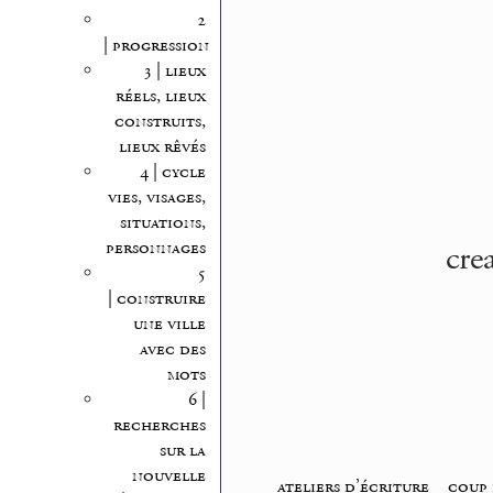
2
| progression
3 | lieux
réels, lieux
construits,
lieux rêvés
4 | cycle
vies, visages,
situations,
cre
personnages
5
| construire
une ville
avec des
mots
6 |
recherches
sur la
nouvelle
ateliers d’écriture
_
coup 