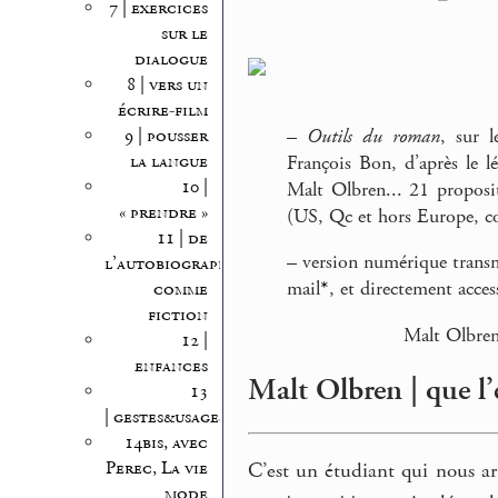
7 | exercices
sur le
dialogue
8 | vers un
écrire-film
–
Outils du roman
, sur l
9 | pousser
la langue
François Bon, d’après le l
10 |
Malt Olbren... 21 proposit
« prendre »
(US, Qc et hors Europe, 
11 | de
–
version numérique transm
l’autobiographie
mail
*
, et directement acce
comme
fiction
Malt Olbre
12 |
enfances
Malt Olbren | que l’é
13
| gestes&usages
14bis, avec
Perec, La vie
C’est un étudiant qui nous arr
mode