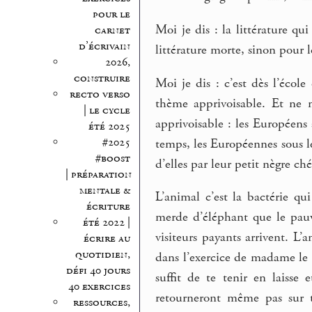
pour le
Moi je dis : la littérature qu
carnet
d’écrivain
littérature morte, sinon pour l
2026,
construire
Moi je dis : c’est dès l’école
recto verso
thème apprivoisable. Et ne m
| le cycle
apprivoisable : les Européens
été 2025
#2025
temps, les Européennes sous le
#boost
d’elles par leur petit nègre ch
| préparation
mentale &
L’animal c’est la bactérie qui
écriture
merde d’éléphant que le pauv
été 2022 |
visiteurs payants arrivent. L
écrire au
quotidien,
dans l’exercice de madame le g
défi 40 jours
suffit de te tenir en laisse 
40 exercices
retourneront même pas sur t
ressources,