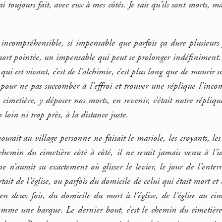
i toujours fait, avec eux à mes côtés. Je sais qu’ils sont morts, m
incompréhensible, si impensable que parfois ça dure plusieurs 
t pointée, un impensable qui peut se prolonger indéfiniment. Le
 qui est vivant, c’est de l’alchimie, c’est plus long que de mourir s
tes pour ne pas succomber à l’effroi et trouver une réplique l’in
u cimetière, y déposer nos morts, en revenir, c’était notre répliqu
 loin ni trop près, à la distance juste.
it au village personne ne faisait le mariole, les croyants, les cat
chemin du cimetière côté à côté, il ne serait jamais venu à l’i
 n’aurait su exactement où glisser le levier, le jour de l’ente
ait de l’église, ou parfois du domicile de celui qui était mort et 
n deux fois, du domicile du mort à l’église, de l’église au cime
omme une barque. Le dernier bout, c’est le chemin du cimetière,