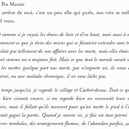
de Pra Massin
 arrière de moi, c’est un peu elle qui parle, nos voix se mêl
rd venu.
t comme si je voyais les choses de loin et d’en haut, mais aussi à ra
omment ce que je tiens des miens qui se faisaient entendre sans tr
ait pas tellement de nos affaires avec les morts, mais elles étaient
nt comme on a toujours fait. Mais ce que tout le monde savait san
en les mettre quelque part nos morts, pas n’importe où, ils nous
rné, ou une maladie chronique, il ne vous lâche pas.
temps jusqu’ici, je regarde le village et Cachet-dessus. Tout ce qu’o
s bien vivants encore, si on regarde bien on reconnait leurs v
ire, mais il fallait qu’ils meurent pour qu’on mette le pied à l’é
urait gagné la partie. Quand je monte ici, je fais un tour parmi 
erres tombales, des arrangements floraux, de l’abandon parfois, ça