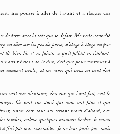
ent, me pousse à aller de l’avant et à risquer ces
s de terre avec la tête qui se défait. Me reste accroché
op en dire sur les pas de porte, d’étage à étage ou par
 là, bien là, et on faisait ce qu’il fallait en s’aidant,
s avoir besoin de le dire, c’est que pour continuer à
 en auraient voulu, et un mort qui vous en veut c’est
n voit aux alentours, c’est eux qui l’ont fait, c’est le
isages. Ce sont eux aussi qui nous ont faits et qui
trier, sinon c’est nous qui serions morts d’abord, eux
les tombes, enlève quelques mauvais herbes. Je souris
 a fini par leur ressembler. Je ne leur parle pas, mais