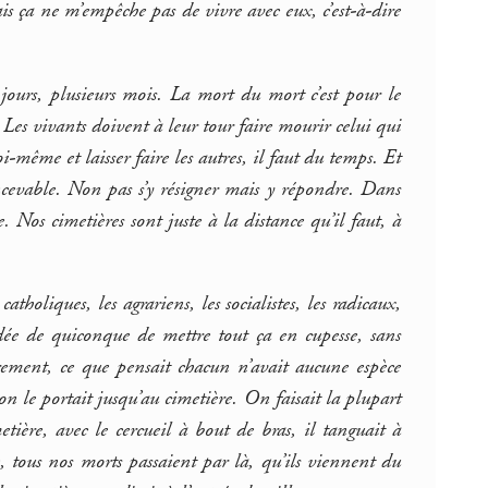
ais ça ne m’empêche pas de vivre avec eux, c’est-à-dire
jours, plusieurs mois. La mort du mort c’est pour le
s vivants doivent à leur tour faire mourir celui qui
oi-même et laisser faire les autres, il faut du temps. Et
concevable. Non pas s’y résigner mais y répondre. Dans
e. Nos cimetières sont juste à la distance qu’il faut, à
holiques, les agrariens, les socialistes, les radicaux,
dée de quiconque de mettre tout ça en cupesse, sans
rrement, ce que pensait chacun n’avait aucune espèce
on le portait jusqu’au cimetière. On faisait la plupart
tière, avec le cercueil à bout de bras, il tanguait à
 tous nos morts passaient par là, qu’ils viennent du