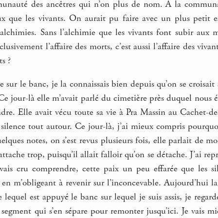
munauté des ancêtres qui n’on plus de nom. A la communau
 que les vivants. On aurait pu faire avec un plus petit e
alchimies. Sans l’alchimie que les vivants font subir aux m
clusivement l’affaire des morts, c’est aussi l’affaire des viva
s ?
ise sur le banc, je la connaissais bien depuis qu’on se croisai
 Ce jour-là elle m’avait parlé du cimetière près duquel nous ét
indre. Elle avait vécu toute sa vie à Pra Massin au Cachet-dess
ilence tout autour. Ce jour-là, j’ai mieux compris pourquoi
uelques notes, on s’est revus plusieurs fois, elle parlait de m
attache trop, puisqu’il allait falloir qu’on se détache. J’ai r
vais cru comprendre, cette paix un peu effarée que les si
en m’obligeant à revenir sur l’inconcevable. Aujourd’hui la 
 lequel est appuyé le banc sur lequel je suis assis, je regard
 segment qui s’en sépare pour remonter jusqu’ici. Je vais mie