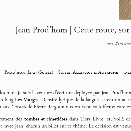
Jean Prod’hom | Cette route, sur l
un #vasesc
_
Prod’hom, Jean (Suisse)
_
Suisse, Allemagne, Autriche
_
vas
es mois je suis l’aventure d’écriture déployée par Jean Prod’hom,
on blog
Les Marges
. Densité lyrique de la langue, attention au 
o aux
Carnets
de Pierre Bergounioux est venu solidifier encore ce
ièrement des
tombes et cimetières
dans Tiers Livre, et, voilà d
, avec Jean, chacun un billet sur ce thème. La décision est venue