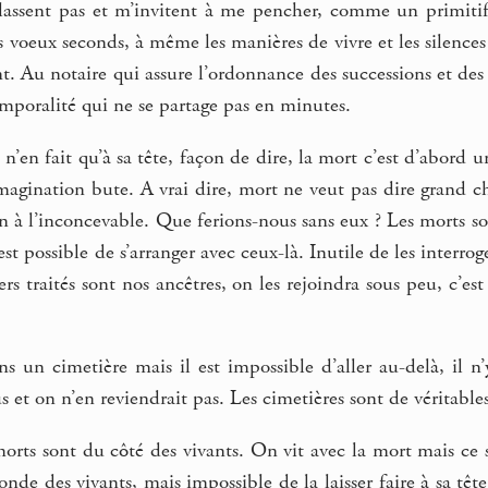
lassent pas et m’invitent à me pencher, comme un primitif
 voeux seconds, à même les manières de vivre et les silences 
 Au notaire qui assure l’ordonnance des successions et des 
mporalité qui ne se partage pas en minutes.
n’en fait qu’à sa tête, façon de dire, la mort c’est d’abord 
’imagination bute. A vrai dire, mort ne veut pas dire grand cho
n à l’inconcevable. Que ferions-nous sans eux ? Les morts sont
 est possible de s’arranger avec ceux-là. Inutile de les interro
ers traités sont nos ancêtres, on les rejoindra sous peu, c’e
s un cimetière mais il est impossible d’aller au-delà, il 
us et on n’en reviendrait pas. Les cimetières sont de véritabl
morts sont du côté des vivants. On vit avec la mort mais ce
nde des vivants, mais impossible de la laisser faire à sa tête