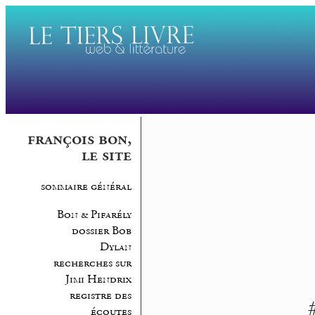
françois bon,
le site
sommaire général
Bon & Pifarély
dossier Bob
Dylan
recherches sur
Jimi Hendrix
registre des
écoutes