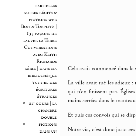
partielles
autres récits &
fictions web
Bon & Toeplitz |
135 façons de
sauver la Terre
Conversations
avec Keith
Richards
Cela avait commencé dans le su
série | dans ma
bibliothèque
tunnel des
La ville avait tué les adieux 
écritures
qui n’en finissent pas. Église
étranges
mains serrées dans le manteau
en cours | la
chambre
Et puis ces convois qui se dis
double
fictions
Notre vie, c’est donc juste ces
dans un