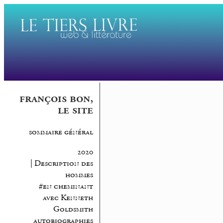
françois bon,
le site
sommaire général
2020
| Description des
hommes
#en cheminant
avec Kenneth
Goldsmith
autobiographies