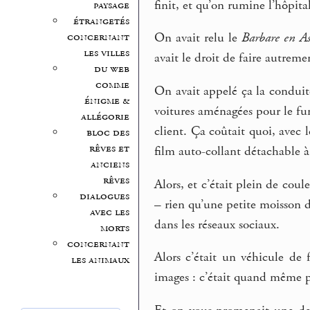
finit, et qu’on rumine l’hôpit
paysage
étrangetés
concernant
On avait relu le
Barbare en As
les villes
avait le droit de faire autreme
du web
comme
On avait appelé ça la conduite
énigme &
voitures aménagées pour le fun
allégorie
client. Ça coûtait quoi, avec
bloc des
rêves et
film auto-collant détachable à 
anciens
rêves
Alors, et c’était plein de coul
dialogues
– rien qu’une petite moisson d
avec les
dans les réseaux sociaux.
morts
concernant
Alors c’était un véhicule de 
les animaux
images : c’était quand même p