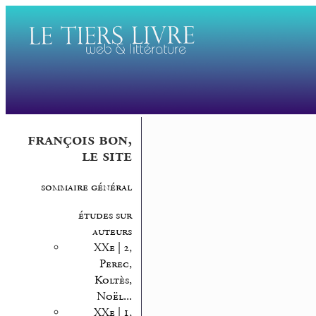
françois bon,
le site
sommaire général
études sur
auteurs
XXe | 2,
Perec,
Koltès,
Noël...
XXe | 1,