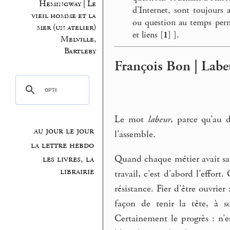
Hemingway | Le
d’Internet, sont toujours a
vieil homme et la
ou question au temps perm
mer (un atelier)
et liens
[
1
]
].
Melville,
Bartleby
François Bon | Labe
Le mot
labeur
, parce qu’au 
au jour le jour
l’assemble.
la lettre hebdo
Quand chaque métier avait sa
les livres, la
librairie
travail, c’est d’abord l’effort
résistance. Fier d’être ouvrie
façon de tenir la tête, à so
Certainement le progrès : n’e