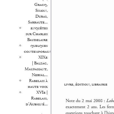
Gracq,
Simon,
Duras,
Sarraute...
enquêtes
sur Charles
Baudelaire
quelques
contemporains
XIXe
| Balzac,
Maupassant,
Nerval...
Rabelais à
livre, édition, librairie
haute voix
XVIe |
Rabelais,
Note du 2 mai 2008 :
Lab
d’Aubigné...
exactement 2 ans. Les ferme
questions touchant à l’histo