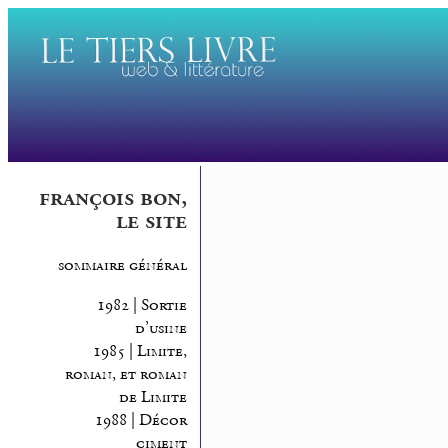
françois bon,
le site
sommaire général
1982 | Sortie
d’usine
1985 | Limite,
roman, et roman
de Limite
1988 | Décor
ciment