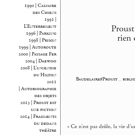
1990 | Calvaire
des Chiens
1991 |
Proust
L’Enterrement
1996 | Parking
rien 
1998 | Prison
1999 | Autoroute
2000 | Paysage Fer
2004 | Daewoo
2008 | L’incendie
du Hilton
Baudelaire#Proust
_
bibli
2011
| Autobiographie
des objets
2013 | Proust est
une fiction
2014 | Fragments
du dedans
« Ce n’est pas drôle, la vie d’
théâtre