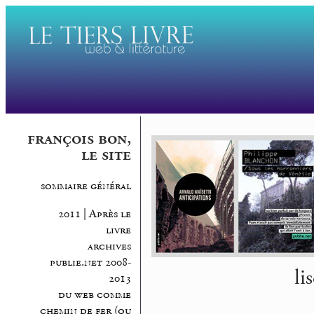
françois bon,
le site
sommaire général
2011 | Après le
livre
archives
publie.net 2008-
li
2013
du web comme
chemin de fer (ou