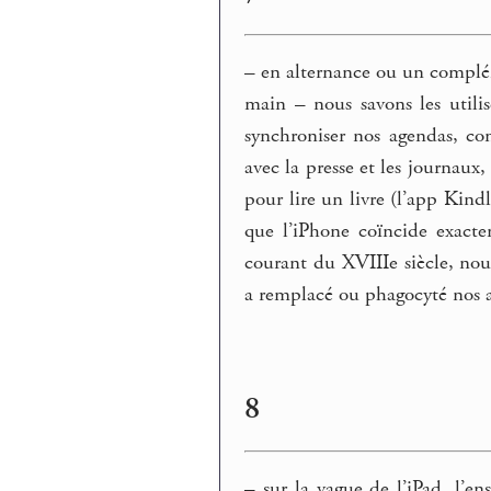
–
en alternance ou un complém
main – nous savons les utilis
synchroniser nos agendas, con
avec la presse et les journaux
pour lire un livre (l’app Kind
que l’iPhone coïncide exact
courant du XVIIIe siècle, nous
a remplacé ou phagocyté nos a
8
–
sur la vague de l’iPad, l’e