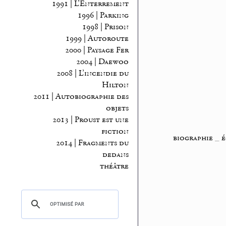
1991 | L’Enterrement
1996 | Parking
1998 | Prison
1999 | Autoroute
2000 | Paysage Fer
2004 | Daewoo
2008 | L’incendie du
Hilton
2011 | Autobiographie des
objets
2013 | Proust est une
fiction
biographie
_
é
2014 | Fragments du
dedans
théâtre