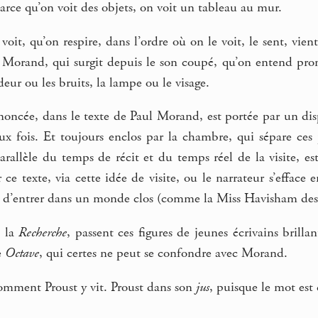
arce qu’on voit des objets, on voit un tableau au mur.
voit, qu’on respire, dans l’ordre où on le voit, le sent, vien
r Morand, qui surgit depuis le son coupé, qu’on entend pron
eur ou les bruits, la lampe ou le visage.
ncée, dans le texte de Paul Morand, est portée par un disposi
 fois. Et toujours enclos par la chambre, qui sépare ces pa
rallèle du temps de récit et du temps réel de la visite, es
ce texte, via cette idée de visite, ou le narrateur s’efface 
d’entrer dans un monde clos (comme la Miss Havisham de
s la
Recherche
, passent ces figures de jeunes écrivains brilla
e
Octave
, qui certes ne peut se confondre avec Morand.
comment Proust y vit. Proust dans son
jus
, puisque le mot est 