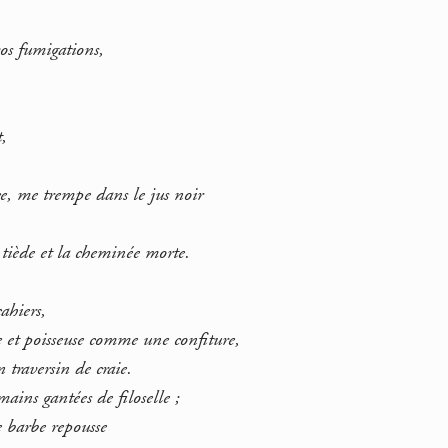
os fumigations,
t,
ce, me trempe dans le jus noir
tiède et la cheminée morte.
cahiers,
 et poisseuse comme une confiture,
n traversin de craie.
ains gantées de filoselle ;
e barbe repousse