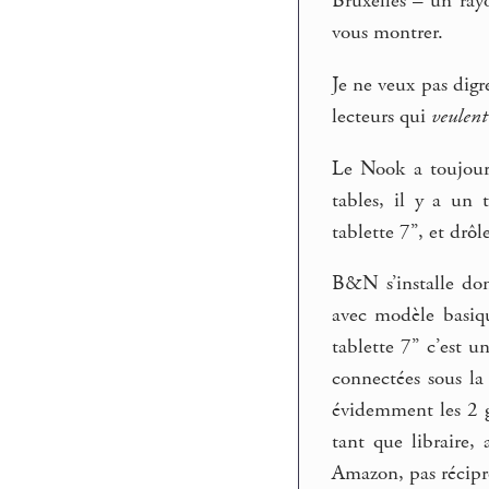
Bruxelles – un rayo
vous montrer.
Je ne veux pas digr
lecteurs qui
veulent
Le Nook a toujou
tables, il y a un
tablette 7’’, et drô
B&N s’installe don
avec modèle basiqu
tablette 7’’ c’est 
connectées sous la
évidemment les 2 g
tant que libraire,
Amazon, pas récipr