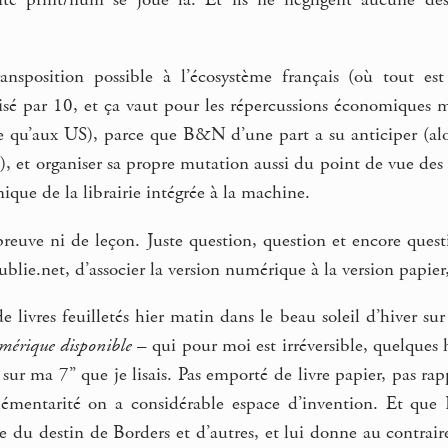
alité print/num se joue là. Et ils ne négligent aucune d
ransposition possible à l’écosystème français (où tout e
ivisé par 10, et ça vaut pour les répercussions économique
te qu’aux US), parce que B&N d’une part a su anticiper (alors
, et organiser sa propre mutation aussi du point de vue des
nique de la librairie intégrée à la machine.
 preuve ni de leçon. Juste question, question et encore ques
blie.net, d’associer la version numérique à la version papier
de livres feuilletés hier matin dans le beau soleil d’hiver 
mérique disponible
– qui pour moi est irréversible, quelques 
t sur ma 7’’ que je lisais. Pas emporté de livre papier, pas r
émentarité on a considérable espace d’invention. Et que
e du destin de Borders et d’autres, et lui donne au contrai