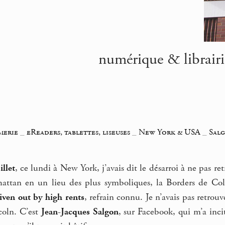
numérique & librairi
merie
_
eReaders, tablettes, liseuses
_
New York & USA
_
Salg
llet
, ce lundi à New York, j’avais dit le désarroi à ne pas ret
ttan en un lieu des plus symboliques, la Borders de Co
iven out by high rents
, refrain connu. Je n’avais pas retro
ncoln. C’est
Jean-Jacques Salgon
, sur Facebook, qui m’a inci