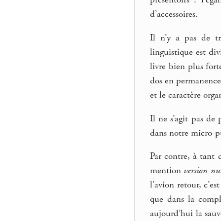
présentoirs : l’ég
d’accessoires.
Il n’y a pas de t
linguistique est d
livre bien plus for
dos en permanence)
et le caractère orga
Il ne s’agit pas de
dans notre micro-pu
Par contre, à tant 
mention
version nu
l’avion retour, c’es
que dans la compl
aujourd’hui la sauv