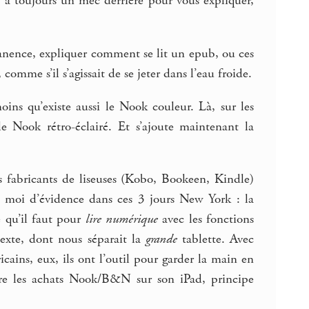
y a toujours un mec derrière pour vous expliquer,
rmanence, expliquer comment se lit un epub, ou ces
 comme s’il s’agissait de se jeter dans l’eau froide.
ins qu’existe aussi le Nook couleur. Là, sur les
e Nook rétro-éclairé. Et s’ajoute maintenant la
s fabricants de liseuses (Kobo, Bookeen, Kindle)
r moi d’évidence dans ces 3 jours New York : la
e qu’il faut pour
lire numérique
avec les fonctions
texte, dont nous séparait la
grande
tablette. Avec
icains, eux, ils ont l’outil pour garder la main en
lire les achats Nook/B&N sur son iPad, principe