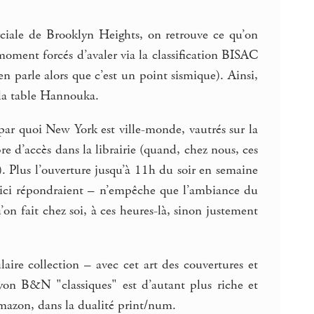
rciale de Brooklyn Heights, on retrouve ce qu’on
moment forcés d’avaler via la classification BISAC
’en parle alors que c’est un point sismique). Ainsi,
 la table Hannouka.
 par quoi New York est ville-monde, vautrés sur la
re d’accès dans la librairie (quand, chez nous, ces
. Plus l’ouverture jusqu’à 11h du soir en semaine
 d’ici répondraient – n’empêche que l’ambiance du
u’on fait chez soi, à ces heures-là, sinon justement
aire collection – avec cet art des couvertures et
yon B&N "classiques" est d’autant plus riche et
Amazon, dans la dualité print/num.