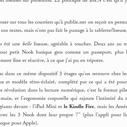
n liseuses sur présentoir. La politique de B&N c’est qu’il 
esser sur tous les courriers qu’à publie.net on reçoit en pe
nos textes, mais n’ont pas fait le passage à la tablette/liseuse,
rs été une
belle
liseuse, agréable à toucher. Deux ans au mo
 tout petit Nook basique gros comme un passeport, plus l
lement fine et réactive, à ce que j’ai pu en tripoter.
c dans ce même dispositif 3 étages qu’on retrouve chez le
e et modèle rétro-éclairé, complété par ce qui a été pou
une révolution dans la lecture numérique, c’est le format pil
 main, et l’ergonomie corporelle qui rajoute l’intimité du 
éants devant : l’iPad Mini et
le Kindle Fire
, mais les Amér
 avec les 3 Nook dont leur propre 7’’ (plus l’appli pour 
oque pour Apple).