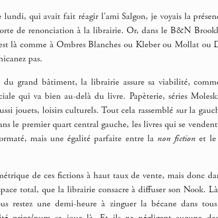
 lundi, qui avait fait réagir l’ami Salgon, je voyais la pr
rte de renonciation à la librairie. Or, dans le B&N Brookly
n est là comme à Ombres Blanches ou Kleber ou Mollat ou D
hicanez pas.
 du grand bâtiment, la librairie assure sa viabilité, com
le qui va bien au-delà du livre. Papèterie, séries Molesk
ussi jouets, loisirs culturels. Tout cela rassemblé sur la gauc
ns le premier quart central gauche, les livres qui se vendent
rmaté, mais une égalité parfaite entre la
non fiction
et l
ymétrique de ces fictions à haut taux de vente, mais donc d
pace total, que la librairie consacre à diffuser son Nook. Là 
us restez une demi-heure à zinguer la bécane dans tous