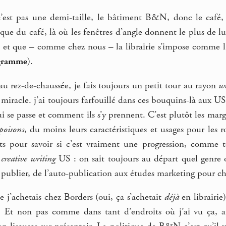
’est pas une demi-taille, le bâtiment B&N, donc le café, le
que du café, là où les fenêtres d’angle donnent le plus de lu
, et que – comme chez nous – la librairie s’impose comme lie
ogramme
).
 au rez-de-chaussée, je fais toujours un petit tour au rayon
wr
t miracle. j’ai toujours farfouillé dans ces bouquins-là aux U
qui se passe et comment ils s’y prennent. C’est plutôt les ma
 poisons
, du moins leurs caractéristiques et usages pour les r
ts pour savoir si c’est vraiment une progression, comme t
u
creative writing
US : on sait toujours au départ quel genre 
publier, de l’auto-publication aux études marketing pour choi
 j’achetais chez Borders (oui, ça s’achetait
déjà
en librairi
 Et non pas comme dans tant d’endroits où j’ai vu ça, 