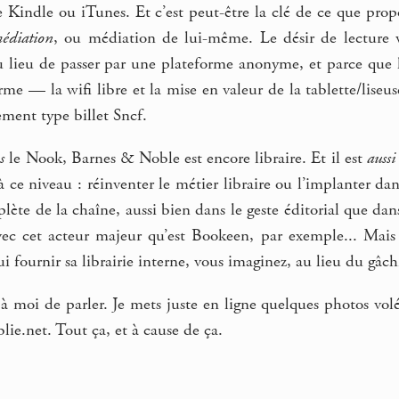
e Kindle ou iTunes. Et c’est peut-être la clé de ce que prop
édiation
, ou médiation de lui-même. Le désir de lecture v
u lieu de passer par une plateforme anonyme, et parce que l
rme — la wifi libre et la mise en valeur de la tablette/liseu
ment type billet Sncf.
s
le Nook, Barnes & Noble est encore libraire. Et il est
aussi
à ce niveau : réinventer le métier libraire ou l’implanter 
lète de la chaîne, aussi bien dans le geste éditorial que dan
vec cet acteur majeur qu’est Bookeen, par exemple... Mais 
lui fournir sa librairie interne, vous imaginez, au lieu du gâch
 à moi de parler. Je mets juste en ligne quelques photos vo
lie.net. Tout ça, et à cause de ça.