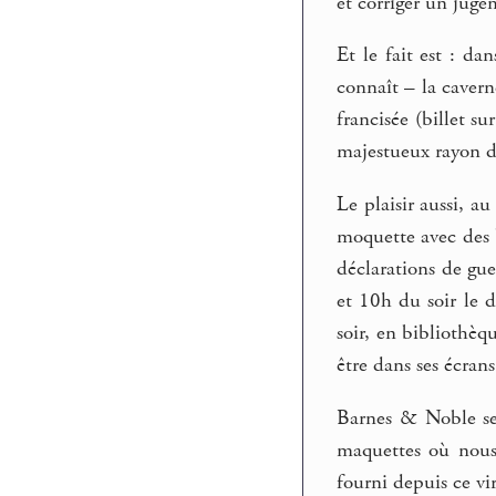
et corriger un jugem
Et le fait est : d
connaît – la cavern
francisée (billet su
majestueux rayon de
Le plaisir aussi, a
moquette avec des b
déclarations de gue
et 10h du soir le 
soir, en bibliothèqu
être dans ses écrans 
Barnes & Noble se f
maquettes où nous
fourni depuis ce vi