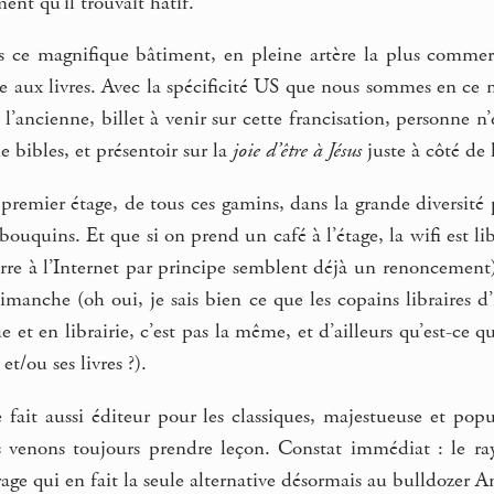
ent qu’il trouvait hâtif.
ans ce magnifique bâtiment, en pleine artère la plus comme
e aux livres. Avec la spécificité US que nous sommes en ce 
r l’ancienne, billet à venir sur cette francisation, personne n
 bibles, et présentoir sur la
joie d’être à Jésus
juste à côté de
u premier étage, de tous ces gamins, dans la grande diversité
ouquins. Et que si on prend un café à l’étage, la wifi est lib
rre à l’Internet par principe semblent déjà un renoncement)
dimanche (oh oui, je sais bien ce que les copains libraires
e et en librairie, c’est pas la même, et d’ailleurs qu’est-ce q
et/ou ses livres ?).
ait aussi éditeur pour les classiques, majestueuse et popul
 venons toujours prendre leçon. Constat immédiat : le ra
rage qui en fait la seule alternative désormais au bulldozer 