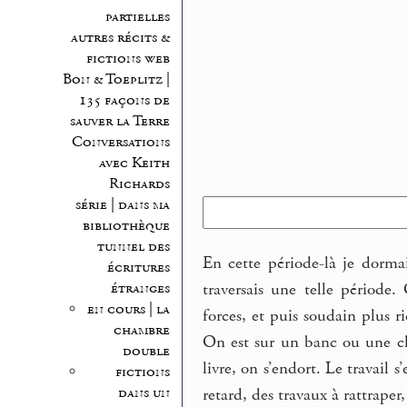
partielles
autres récits &
fictions web
Bon & Toeplitz |
135 façons de
sauver la Terre
Conversations
avec Keith
Richards
série | dans ma
bibliothèque
tunnel des
En cette période-là je dormai
écritures
traversais une telle période.
étranges
en cours | la
forces, et puis soudain plus 
chambre
On est sur un banc ou une ch
double
livre, on s’endort. Le travail s
fictions
dans un
retard, des travaux à rattraper