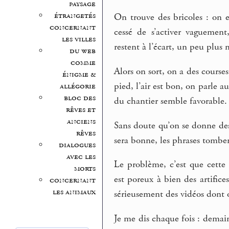
paysage
étrangetés
On trouve des bricoles : on 
concernant
cessé de s’activer vaguemen
les villes
restent à l’écart, un peu plus
du web
comme
Alors on sort, on a des course
énigme &
pied, l’air est bon, on parle a
allégorie
bloc des
du chantier semble favorable.
rêves et
anciens
Sans doute qu’on se donne des 
rêves
sera bonne, les phrases tombe
dialogues
avec les
Le problème, c’est que cette 
morts
est poreux à bien des artifice
concernant
les animaux
sérieusement des vidéos dont 
Je me dis chaque fois : demain j