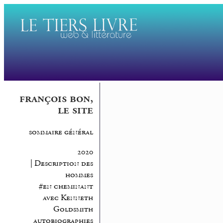
françois bon,
le site
sommaire général
2020
| Description des
hommes
#en cheminant
avec Kenneth
Goldsmith
autobiographies