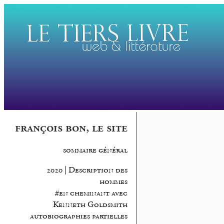
françois bon, le site
sommaire général
2020 | Description des
hommes
#en cheminant avec
Kenneth Goldsmith
autobiographies partielles