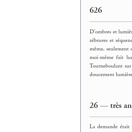
626
D’ombres et lumièr
zébrures et séquenc
même, seulement où
moi-même fait lum
Tourneboulant sur
doucement lumière 
26 — très anc
La demande était :