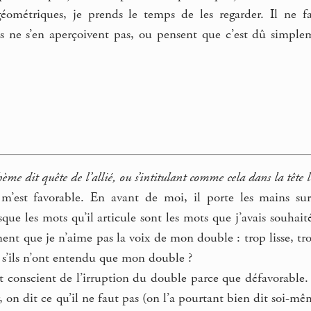
géométriques, je prends le temps de les regarder. Il ne f
s ne s’en aperçoivent pas, ou pensent que c’est dû simpleme
hème dit quête de l’allié, ou s’intitulant comme cela dans la tête
 m’est favorable. En avant de moi, il porte les mains sur
ue les mots qu’il articule sont les mots que j’avais souhai
ement que je n’aime pas la voix de mon double : trop lisse, tr
, s’ils n’ont entendu que mon double ?
st conscient de l’irruption du double parce que défavorable
r, on dit ce qu’il ne faut pas (on l’a pourtant bien dit soi-m