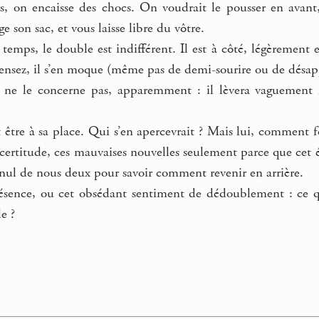
s, on encaisse des chocs. On voudrait le pousser en avant
e son sac, et vous laisse libre du vôtre.
temps, le double est indifférent. Il est à côté, légèrement e
ensez, il s’en moque (même pas de demi-sourire ou de désap
ça ne le concerne pas, apparemment : il lèvera vaguement l
t être à sa place. Qui s’en apercevrait ? Mais lui, comment fo
certitude, ces mauvaises nouvelles seulement parce que cet éc
nul de nous deux pour savoir comment revenir en arrière.
ésence, ou cet obsédant sentiment de dédoublement : ce qu
e ?