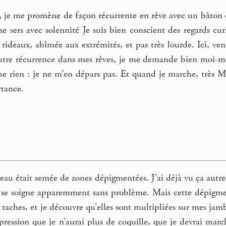
s, je me promène de façon récurrente en rêve avec un bâton 
 sers avec solennité Je suis bien conscient des regards curi
 rideaux, abîmée aux extrémités, et pas très lourde. Ici, v
 autre récurrence dans mes rêves, je me demande bien moi-
 rien : je ne m’en dépars pas. Et quand je marche, très Moï
rtance.
au était semée de zones dépigmentées. J’ai déjà vu ça autrefo
 se soigne apparemment sans problème. Mais cette dépigme
s taches, et je découvre qu’elles sont multipliées sur mes jamb
impression que je n’aurai plus de coquille, que je devrai mar