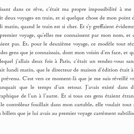
risant dans ce rêve, c’était ma propre impossibilité à me
it deux voyages en train, et si quelque chose de mon point de 
i matin, quand le train est si cher. Et s’y greffaient évidem
e premier voyage, qu’elles me connaissent par mon nom, et qu
ient pas. Et, pour le deuxième voyage, ce modèle tout réce
 des gens que je connaissais, dont mon voisin d’en face, et qu
equel j’allais deux fois à Paris, c’était un rendez-vous san
it lundi matin, que le directeur de maison d’édition était 
 prévenu. C’est vers ce moment-là que je me suis réveillé vrai
anquait que le temps d’un retour. J’avais existé dans
hique de l’un à l’autre. Et si tous ces gens étaient étrang
lle contrôleur fouillait dans mon cartable, elle voulait tout
 billets que je lui avais au premier voyage carrément subtilisé