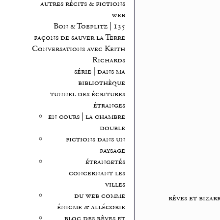
autres récits & fictions
web
Bon & Toeplitz | 135
façons de sauver la Terre
Conversations avec Keith
Richards
série | dans ma
bibliothèque
tunnel des écritures
étranges
en cours | la chambre
double
fictions dans un
paysage
étrangetés
concernant les
villes
du web comme
rêves et bizar
énigme & allégorie
bloc des rêves et