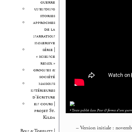
guerre
unending
stories
approches
de la
narration
immersive
série |
« science
remix »
grognes &
société
maisons
intérieures
d’écriture
en cours |
projet St.
• Texte publié dans
Peur & formes d’une guerr
Kilda
–
Version initiale : novemb
Bon & Toeplitz |