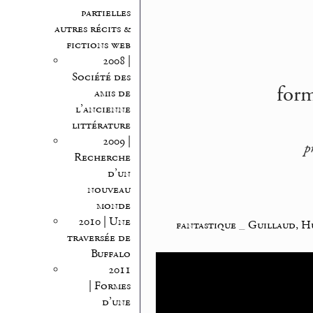
partielles
autres récits &
fictions web
2008 |
Société des
form
amis de
l’ancienne
littérature
2009 |
p
Recherche
d’un
nouveau
monde
2010 | Une
fantastique
_
Guillaud, H
traversée de
Buffalo
2011
| Formes
d’une