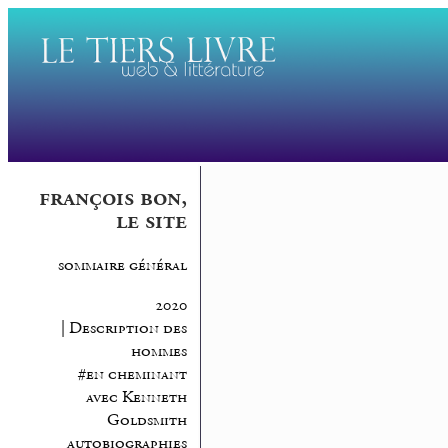
françois bon,
le site
sommaire général
2020
| Description des
hommes
#en cheminant
avec Kenneth
Goldsmith
autobiographies