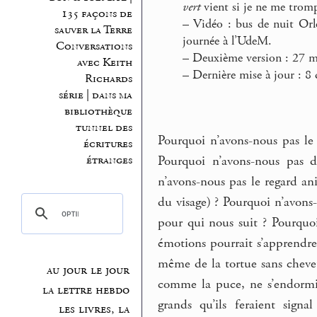
vert
vient si je ne me tromp
135 façons de
–
Vidéo : bus de nuit Orl
sauver la Terre
journée à l’UdeM.
Conversations
–
Deuxième version : 27 m
avec Keith
–
Dernière mise à jour : 
Richards
série | dans ma
bibliothèque
tunnel des
Pourquoi n’avons-nous pas le 
écritures
Pourquoi n’avons-nous pas d
étranges
n’avons-nous pas le regard ani
du visage) ? Pourquoi n’avons-
pour qui nous suit ? Pourquo
émotions pourrait s’apprendre,
même de la tortue sans cheveu
au jour le jour
comme la puce, ne s’endormi
la lettre hebdo
grands qu’ils feraient sign
les livres, la