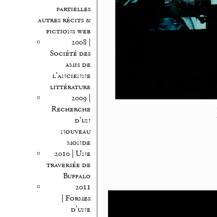
partielles
autres récits &
fictions web
2008 |
Société des
amis de
l’ancienne
littérature
2009 |
Recherche
d’un
nouveau
monde
2010 | Une
traversée de
Buffalo
2011
| Formes
d’une