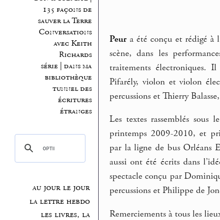
135 façons de
sauver la Terre
Conversations
Peur
a été conçu et rédigé à 
avec Keith
scène, dans les performance
Richards
série | dans ma
traitements électroniques. 
bibliothèque
Pifarély, violon et violon él
tunnel des
percussions et Thierry Balasse
écritures
étranges
Les textes rassemblés sous l
printemps 2009-2010, et pri
par la ligne de bus Orléans 
aussi ont été écrits dans l’id
spectacle conçu par Dominique
au jour le jour
percussions et Philippe de Jon
la lettre hebdo
Remerciements à tous les lieux
les livres, la