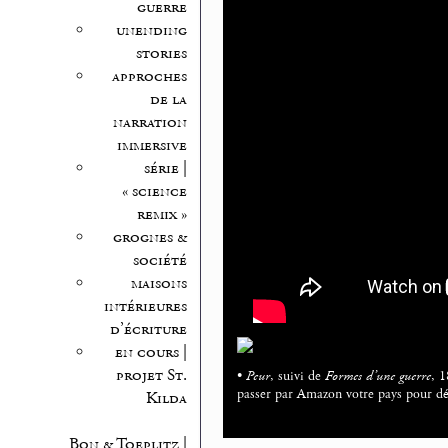
guerre
unending
stories
approches
de la
narration
immersive
série |
« science
remix »
grognes &
société
maisons
intérieures
d’écriture
en cours |
projet St.
•
Peur
, suivi de
Formes d’une guerre
, 1
passer par Amazon votre pays pour dél
Kilda
Bon & Toeplitz |