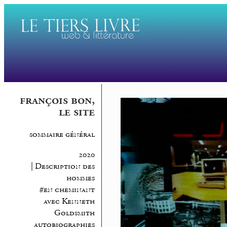
françois bon,
le site
sommaire général
2020
| Description des
hommes
#en cheminant
avec Kenneth
Goldsmith
autobiographies