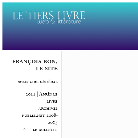
françois bon,
le site
sommaire général
2011 | Après le
livre
archives
publie.net 2008-
2013
le bulletin