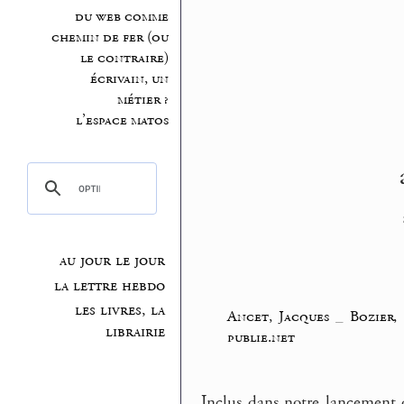
du web comme
chemin de fer (ou
le contraire)
écrivain, un
métier ?
l’espace matos
au jour le jour
la lettre hebdo
les livres, la
Ancet, Jacques
_
Bozier
librairie
publie.net
Inclus dans notre lancement d