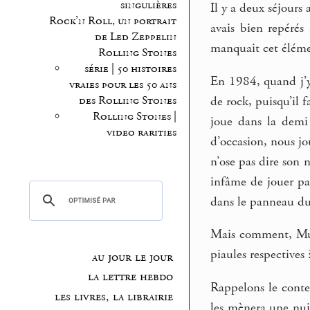
singulières
Il y a deux séjours
Rock’n Roll, un portrait
avais bien repéré
de Led Zeppelin
manquait cet élém
Rolling Stones
série | 50 histoires
En 1984, quand j’y
vraies pour les 50 ans
de rock, puisqu’il f
des Rolling Stones
Rolling Stones |
joue dans la demi 
video rarities
d’occasion, nous jo
n’ose pas dire son n
infâme de jouer par
dans le panneau du p
Mais comment, Muro
piaules respectives
au jour le jour
la lettre hebdo
Rappelons le contex
les livres, la librairie
les mènera une nui