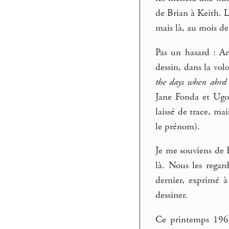
de Brian à Keith. Lo
mais là, au mois de
Pas un hasard : An
dessin, dans la vol
the days when ahrd 
Jane Fonda et Ug
laissé de trace, ma
le prénom).
Je me souviens de B
là. Nous les regar
dernier, exprimé à
dessiner.
Ce printemps 1968,