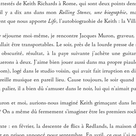
 attestés de Keith Richards à Rome, qui sont deux points dense
s il y a dix ans dans mon
Rolling Stones, une biographie
, ma
ent que nous apporte
Life
, l’autobiograohie de Keith : la Vil
 séjourne moi-même, je rencontre Jacques Muron, graveur, 
allait être transportables. Le soir, près de la lourde presse d
obscurité, résultat, à la paye suivante j’achète une guit
uerons à deux. J’aime bien jouer aussi dans ma propre piaule,
om), logé dans le studio voisin, qui avait fait irruption en dis
eille musique en pareil lieu. Cause toujours, le soir quand il
alier, il a bien dû s’amuser dans le noir, lui qui n’aimait pas
n et moi, aurions-nous imaginé Keith grimaçant dans les a
 ? On a même dû fermement s’imaginer être les premiers rock
te : en février, la descente de flics à Redlands, la maison 
t en prison annoncé pour septembre. En avril, ce que j’ai n