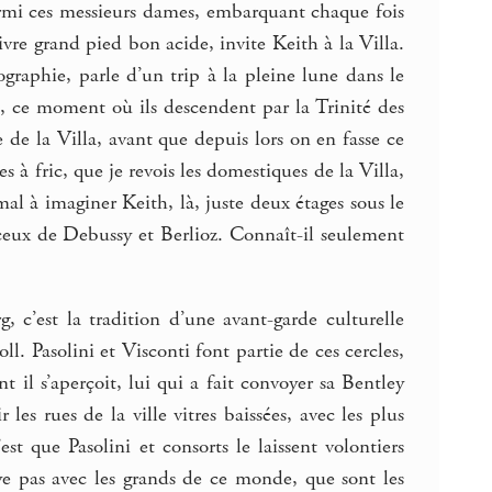
 parmi ces messieurs dames, embarquant chaque fois
ivre grand pied bon acide, invite Keith à la Villa.
graphie, parle d’un trip à la pleine lune dans le
se, ce moment où ils descendent par la Trinité des
 de la Villa, avant que depuis lors on en fasse ce
s à fric, que je revois les domestiques de la Villa,
mal à imaginer Keith, là, juste deux étages sous le
, ceux de Debussy et Berlioz. Connaît-il seulement
 c’est la tradition d’une avant-garde culturelle
l. Pasolini et Visconti font partie de ces cercles,
 il s’aperçoit, lui qui a fait convoyer sa Bentley
les rues de la ville vitres baissées, avec les plus
est que Pasolini et consorts le laissent volontiers
ye pas avec les grands de ce monde, que sont les