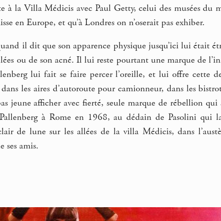
te à la Villa Médicis avec Paul Getty, celui des musées du 
se en Europe, et qu’à Londres on n’oserait pas exhiber.
and il dit que son apparence physique jusqu’ici lui était étr
ollées ou de son acné. Il lui reste pourtant une marque de l’i
lenberg lui fait se faire percer l’oreille, et lui offre cette
 dans les aires d’autoroute pour camionneur, dans les bistrot
s jeune afficher avec fierté, seule marque de rébellion qui s
Pallenberg à Rome en 1968, au dédain de Pasolini qui lais
clair de lune sur les allées de la villa Médicis, dans l’au
le ses amis.