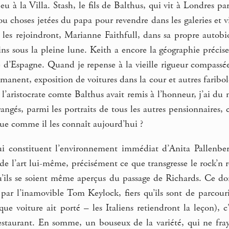
 peu à la Villa. Stash, le fils de Balthus, qui vit à Londres
ou choses jetées du papa pour revendre dans les galeries et v
les rejoindront, Marianne Faithfull, dans sa propre autobio
ins sous la pleine lune. Keith a encore la géographie préci
 d’Espagne. Quand je repense à la vieille rigueur compassée
manent, exposition de voitures dans la cour et autres faribole
e l’aristocrate comte Balthus avait remis à l’honneur, j’ai du 
rangés, parmi les portraits de tous les autres pensionnaires
ue comme il les connaît aujourd’hui ?
i constituent l’environnement immédiat d’Anita Pallenberg,
de l’art lui-même, précisément ce que transgresse le rock’n rol
’ils se soient même aperçus du passage de Richards. Ce dont
 par l’inamovible Tom Keylock, fiers qu’ils sont de parcourir 
que voiture ait porté – les Italiens retiendront la leçon), c’
estaurant. En somme, un bouseux de la variété, qui ne fra