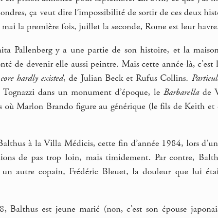
ndres, ça veut dire l’impossibilité de sortir de ces deux hist
 mai la première fois, juillet la seconde, Rome est leur havre
ita Pallenberg y a une partie de son histoire, et la mais
onté de devenir elle aussi peintre. Mais cette année-là, c’est
core hardly existed
, de Julian Beck et Rufus Collins.
Particu
o Tognazzi dans un monument d’époque, le
Barbarella
de V
is où Marlon Brando figure au générique (le fils de Keith et 
althus à la Villa Médicis, cette fin d’année 1984, lors d’u
dions de pas trop loin, mais timidement. Par contre, Balthu
 un autre copain, Frédéric Bleuet, la douleur que lui éta
 Balthus est jeune marié (non, c’est son épouse japonaise