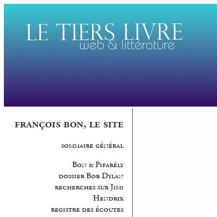
françois bon, le site
sommaire général
Bon & Pifarély
dossier Bob Dylan
recherches sur Jimi
Hendrix
registre des écoutes