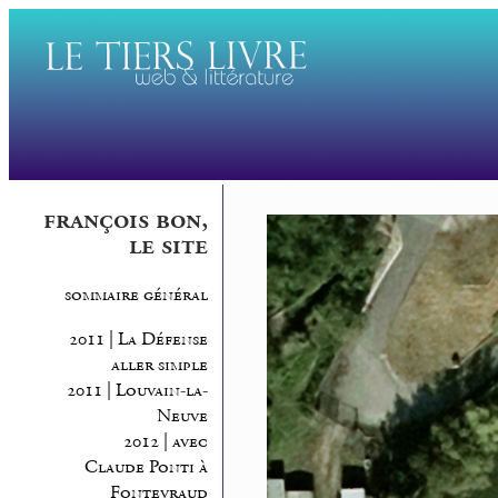
françois bon,
le site
sommaire général
2011 | La Défense
aller simple
2011 | Louvain-la-
Neuve
2012 | avec
Claude Ponti à
Fontevraud