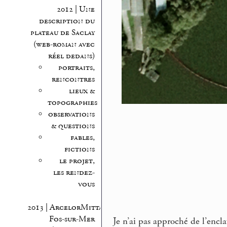
2012 | Une
description du
plateau de Saclay
(web-roman avec
réel dedans)
portraits,
rencontres
lieux &
topographies
observations
& questions
fables,
fictions
le projet,
les rendez-
vous
2013 | ArcelorMittal
Fos-sur-Mer
Je n’ai pas approché de l’encl