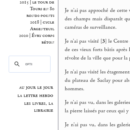
2015 | le tour de
Tours en 80
Je n’ai pas approché de cette 
ronds-points
des champs mais disparaît qu
2018 | cycle
caméras de surveillance.
Argenteuil
2020 | Évry corps
Je n’ai pas visité
[
3
]
le Centre 
béton
de ces vieux forts bâtis aprè
révolte de la ville que pour la
Je n’ai pas visité les étagemen
du plateau de Saclay pour abr
au jour le jour
hommes.
la lettre hebdo
Je n’ai pas vu, dans les galerie
les livres, la
librairie
la pierre laissés par ceux qui
Je n’ai pas vu, dans les galer