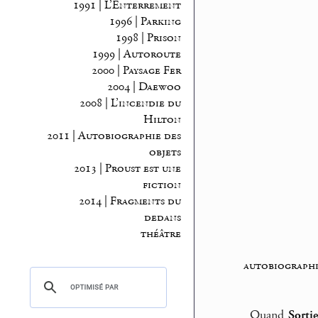
1991 | L’Enterrement
1996 | Parking
1998 | Prison
1999 | Autoroute
2000 | Paysage Fer
2004 | Daewoo
2008 | L’incendie du
Hilton
2011 | Autobiographie des
objets
2013 | Proust est une
fiction
2014 | Fragments du
dedans
théâtre
autobiographi
Quand
Sortie