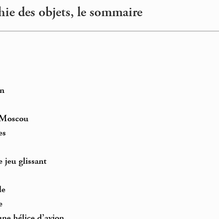
ie des objets, le sommaire
in
 Moscou
es
e jeu glissant
le
e
une hélice d’avion