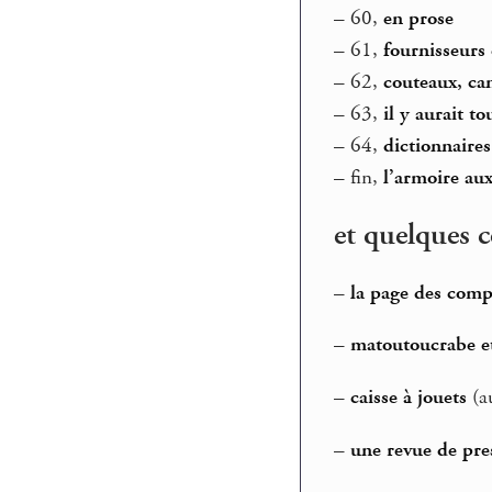
–
60,
en prose
–
61,
fournisseurs 
–
62,
couteaux, can
–
63,
il y aurait to
–
64,
dictionnaires
–
fin,
l’armoire aux
et quelques
–
la page des comp
–
matoutoucrabe et
–
caisse à jouets
(a
–
une revue de pre