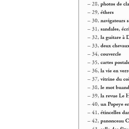
–
28,
photos de cl
–
29,
éthers
–
30,
navigateurs s
–
31,
sandales, écr
–
32,
la guitare à 
–
33,
deux chevaux
–
34,
couvercle
–
35,
cartes postal
–
36,
la vie en verr
–
37,
vitrine du co
–
38,
le mot buand
–
39,
la revue Le 
–
40,
un Popeye e
–
41,
étincelles da
–
42,
panonceau C