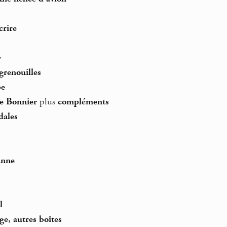
crire
y
 grenouilles
pe
ve Bonnier
plus
compléments
dales
anne
l
ge, autres boîtes