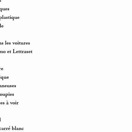
s
iques
plastique
le
s les voitures
mo et Lettraset
re
ique
nneuses
toupies
es à voir
l
carré blanc