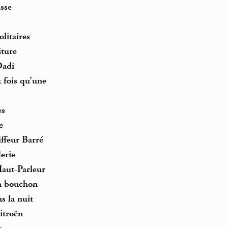
asse
olitaires
iture
Dadi
 fois qu’une
es
e
iffeur Barré
erie
Haut-Parleur
n bouchon
ns la nuit
itroën