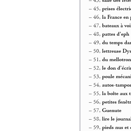
–
43,
salle des fête
–
45,
prises électr
–
46,
la France en 
–
47,
bateaux à voi
–
48,
pattes d’eph
–
49,
du temps dan
–
50,
lettreuse Dy
–
51,
du mellotron
–
52,
le don d’écri
–
53,
poule mécan
–
54,
autos-tampo
–
55,
la boîte aux 
–
56,
petites fenêtr
–
57,
Guenute
–
58,
lire le journa
–
59,
pieds nus et 