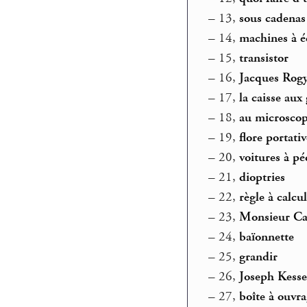
–
13,
sous cadenas
–
14,
machines à é
–
15,
transistor
–
16,
Jacques Rog
–
17,
la caisse aux
–
18,
au microsco
–
19,
flore portati
–
20,
voitures à pé
–
21,
dioptries
–
22,
règle à calcul
–
23,
Monsieur C
–
24,
baïonnette
–
25,
grandir
–
26,
Joseph Kesse
–
27,
boîte à ouvra