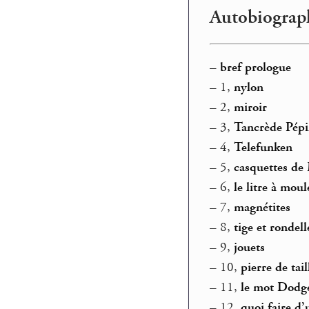
Autobiograph
–
bref prologue
–
1,
nylon
–
2,
miroir
–
3,
Tancrède Pép
–
4,
Telefunken
–
5,
casquettes de
–
6,
le litre à moul
–
7,
magnétites
–
8,
tige et rondell
–
9,
jouets
–
10,
pierre de tail
–
11,
le mot Dodg
–
12,
quoi faire d’