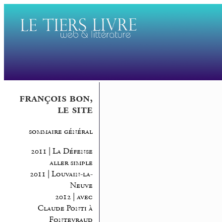
françois bon,
le site
sommaire général
2011 | La Défense
aller simple
2011 | Louvain-la-
Neuve
2012 | avec
Claude Ponti à
Fontevraud