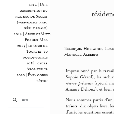
2012 | Une
description du
résiden
plateau de Saclay
(web-roman avec
réel dedans)
2013 | ArcelorMittal
Fos-sur-Mer
2015 | le tour de
Belgique, Hollande, Lux
Tours en 80
Manguel, Alberto
ronds-points
2018 | cycle
Argenteuil
Impressionné par le travai
2020 | Évry corps
Sophie Gérard), les archiv
béton
réserve précieuse
(spécial me
Amaury Dehoux), et bien s
Nous sommes partis d’un c
trésors
, dix objets livre, l
d’arrêt les questions essen