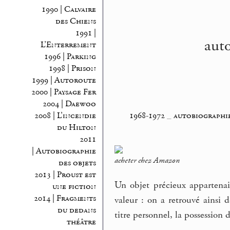
1990 | Calvaire
des Chiens
1991 |
auto
L’Enterrement
1996 | Parking
1998 | Prison
1999 | Autoroute
2000 | Paysage Fer
2004 | Daewoo
1968-1972
_
autobiographie
2008 | L’incendie
du Hilton
2011
| Autobiographie
acheter chez Amazon
des objets
2013 | Proust est
Un objet précieux appartenai
une fiction
2014 | Fragments
valeur : on a retrouvé ainsi 
du dedans
titre personnel, la possession 
théâtre