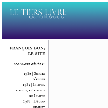
françois bon,
le site
sommaire général
1982 | Sortie
d’usine
1985 | Limite,
roman, et roman
de Limite
1988 | Décor
ciment