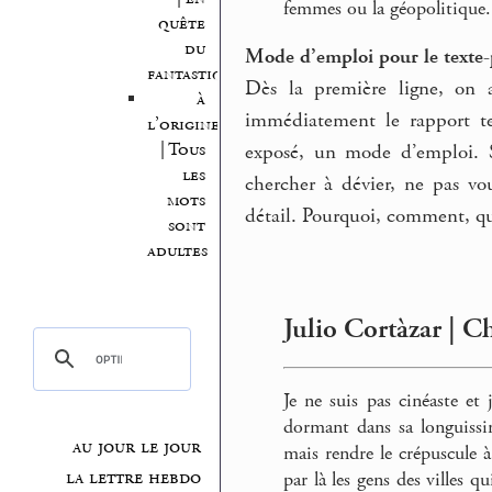
femmes ou la géopolitique.
quête
du
Mode d’emploi pour le texte-
fantastique
Dès la première ligne, on a
à
immédiatement le rapport tec
l’origine
| Tous
exposé, un mode d’emploi. S
les
chercher à dévier, ne pas vou
mots
détail. Pourquoi, comment, qu
sont
adultes
Julio Cortàzar | C
Je ne suis pas cinéaste e
dormant dans sa longuissi
au jour le jour
mais rendre le crépuscule 
la lettre hebdo
par là les gens des villes qu