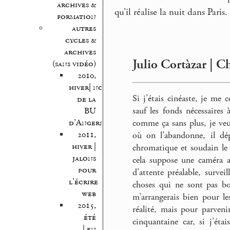
archives &
qu’il réalise la nuit dans Paris.
formation
autres
cycles &
archives
Julio Cortàzar | C
(sans vidéo)
2010,
hiver| nocturnes
Si j’étais cinéaste, je me 
de la
sauf les fonds nécessaires 
BU
comme ça sans plus, je ve
d’Angers
2011,
où on l’abandonne, il dép
hiver |
chromatique et soudain le 
jalons
cela suppose une caméra a
pour
d’attente préalable, survei
l’écrire
choses qui ne sont pas bo
web
m’arrangerais bien pour le
2015,
réalité, mais pour parveni
été
cinquantaine car, si j’éta
| en