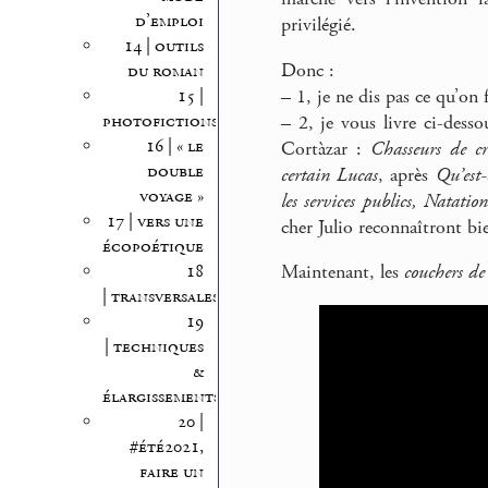
d’emploi
privilégié.
14 | outils
Donc :
du roman
–
1, je ne dis pas ce qu’on f
15 |
photofictions
–
2, je vous livre ci-desso
16 | « le
Cortàzar :
Chasseurs de cr
double
certain Lucas
, après
Qu’est-
voyage »
les services publics, Natatio
17 | vers une
cher Julio reconnaîtront bie
écopoétique
18
Maintenant, les
couchers de 
| transversales
19
| techniques
&
élargissements
20 |
#été2021,
faire un