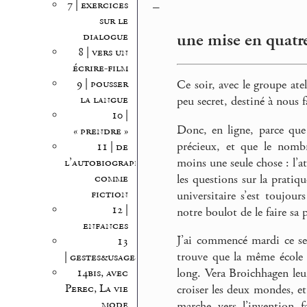
7 | exercices
–
sur le
une mise en quatr
dialogue
8 | vers un
écrire-film
9 | pousser
Ce soir, avec le groupe ate
la langue
peu secret, destiné à nous f
10 |
Donc, en ligne, parce que
« prendre »
précieux, et que le nombr
11 | de
moins une seule chose : l’a
l’autobiographie
comme
les questions sur la pratiqu
fiction
universitaire s’est toujou
12 |
notre boulot de le faire sa 
enfances
J’ai commencé mardi ce sem
13
trouve que la même école 
| gestes&usages
14bis, avec
long. Vera Broichhagen leur
Perec, La vie
croiser les deux mondes, et
mode
marche vers l’invention 