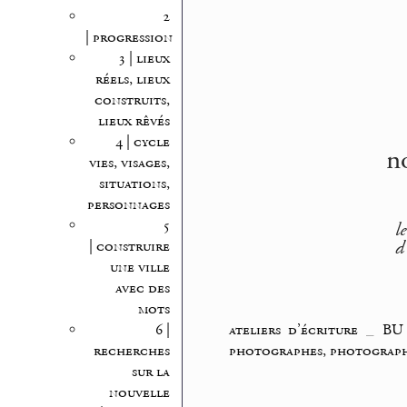
2
| progression
3 | lieux
réels, lieux
construits,
lieux rêvés
4 | cycle
n
vies, visages,
situations,
personnages
5
l
d
| construire
une ville
avec des
mots
ateliers d’écriture
_
BU
6 |
photographes, photograp
recherches
sur la
nouvelle