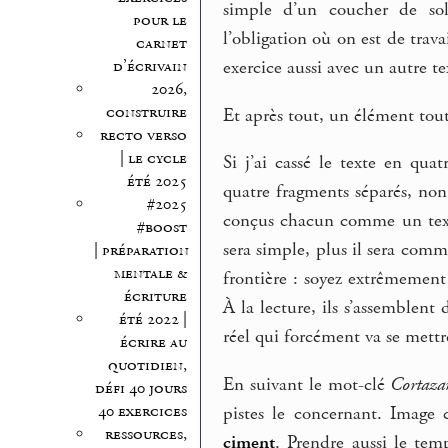
simple d’un coucher de sole
pour le
l’obligation où on est de travai
carnet
d’écrivain
exercice aussi avec un autre t
2026,
construire
Et après tout, un élément tout 
recto verso
| le cycle
Si j’ai cassé le texte en qua
été 2025
quatre fragments séparés, non
#2025
conçus chacun comme un texte
#boost
sera simple, plus il sera com
| préparation
mentale &
frontière : soyez extrêmement
écriture
À la lecture, ils s’assemblent 
été 2022 |
réel qui forcément va se mettr
écrire au
quotidien,
En suivant le mot-clé
Cortaza
défi 40 jours
40 exercices
pistes le concernant. Image
ressources,
ciment
. Prendre aussi le tem