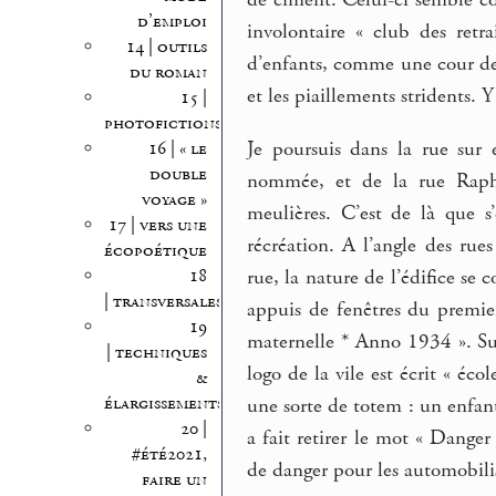
de ciment. Celui-ci semble c
d’emploi
involontaire « club des retr
14 | outils
d’enfants, comme une cour de 
du roman
et les piaillements stridents. Y
15 |
photofictions
Je poursuis dans la rue sur 
16 | « le
double
nommée, et de la rue Rapha
voyage »
meulières. C’est de là que s
17 | vers une
récréation. A l’angle des rue
écopoétique
rue, la nature de l’édifice se
18
| transversales
appuis de fenêtres du premier 
19
maternelle * Anno 1934 ». Sur
| techniques
logo de la vile est écrit « éco
&
élargissements
une sorte de totem : un enfant
20 |
a fait retirer le mot « Danger 
#été2021,
de danger pour les automobilis
faire un