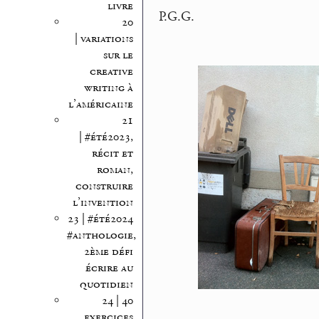
livre
P.G.G.
20
| variations
sur le
creative
writing à
l’américaine
21
| #été2023,
récit et
roman,
construire
l’invention
23 | #été2024
#anthologie,
2ème défi
écrire au
quotidien
24 | 40
exercices