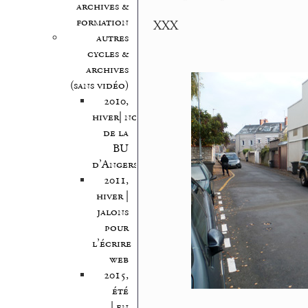
archives &
formation
XXX
autres
cycles &
archives
(sans vidéo)
2010,
hiver| nocturnes
de la
BU
d’Angers
2011,
hiver |
jalons
pour
l’écrire
web
2015,
été
| en