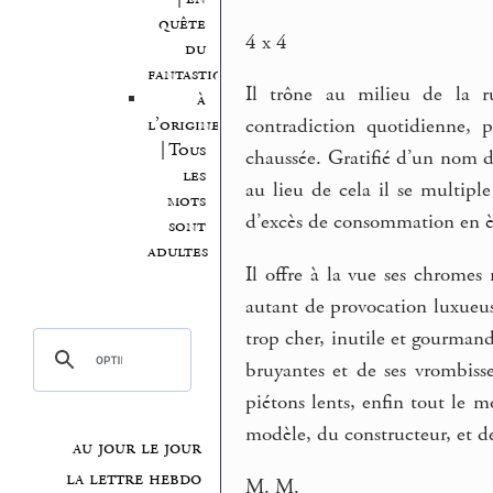
quête
4 x 4
du
fantastique
Il trône au milieu de la r
à
l’origine
contradiction quotidienne, 
| Tous
chaussée. Gratifié d’un nom d’
les
au lieu de cela il se multiple
mots
d’excès de consommation en è
sont
adultes
Il offre à la vue ses chromes 
autant de provocation luxueuse
trop cher, inutile et gourmand
bruyantes et de ses vrombisse
piétons lents, enfin tout le m
modèle, du constructeur, et de 
au jour le jour
la lettre hebdo
M. M.