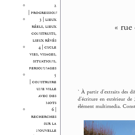
2
| progression
3 | lieux
« rue
réels, lieux
construits,
lieux rêvés
4 | cycle
vies, visages,
situations,
personnages
5
| construire
une ville
` À partir d’extraits des d
avec des
d’écriture en extérieur de
mots
élément multimedia. Const
6 |
recherches
sur la
nouvelle