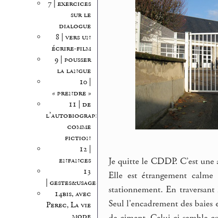
7 | exercices
sur le
dialogue
8 | vers un
écrire-film
9 | pousser
la langue
10 |
« prendre »
11 | de
l’autobiographie
comme
fiction
12 |
enfances
Je quitte le CDDP. C’est une 
13
Elle est étrangement calme 
| gestes&usages
stationnement. En traversant
14bis, avec
Seul l’encadrement des baies 
Perec, La vie
mode