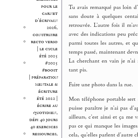
pour le
Tu avais remarqué pas loin d’
carnet
sans doute à quelques centa
d’écrivain
retrouvée. L’autre fois il m’
2026,
avec des indications peu préci
construire
recto verso
parmi toutes les autres, et qu
| le cycle
temps passé, maintenant dev
été 2025
La cherchant en vain je n’ai r
#2025
tant pis.
#boost
| préparation
Faire une photo dans la rue.
mentale &
écriture
été 2022 |
Mon téléphone portable sert à 
écrire au
puisse paraître je n’ai pas d
quotidien,
ailleurs, c’est ainsi et ça me 
défi 40 jours
pas ce qui manque les images.
40 exercices
ressources,
cela, qu’elles parlent d’autre