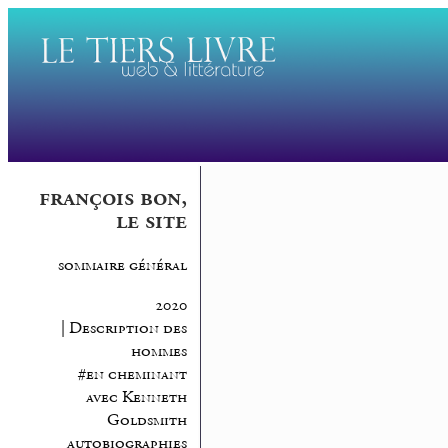
françois bon,
le site
sommaire général
2020
| Description des
hommes
#en cheminant
avec Kenneth
Goldsmith
autobiographies