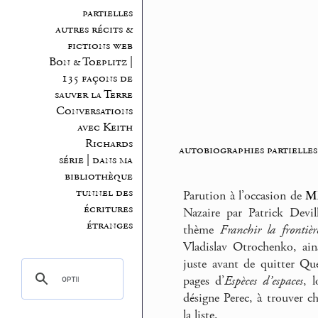
partielles
autres récits &
fictions web
Bon & Toeplitz |
135 façons de
sauver la Terre
Conversations
avec Keith
Richards
autobiographies partielles
série | dans ma
bibliothèque
tunnel des
Parution à l’occasion de
M
écritures
Nazaire par Patrick Devill
étranges
thème
Franchir la frontièr
Vladislav Otrochenko, ain
juste avant de quitter Qu
pages d’
Espèces d’espaces
, 
désigne Perec, à trouver c
la liste.