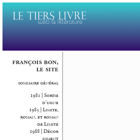
françois bon,
le site
sommaire général
1982 | Sortie
d’usine
1985 | Limite,
roman, et roman
de Limite
1988 | Décor
ciment