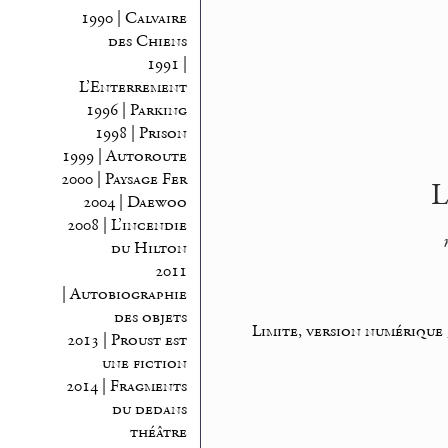
1990 | Calvaire
des Chiens
1991 |
L’Enterrement
1996 | Parking
1998 | Prison
1999 | Autoroute
2000 | Paysage Fer
L
2004 | Daewoo
2008 | L’incendie
du Hilton
2011
| Autobiographie
des objets
Limite, version numérique
2013 | Proust est
une fiction
2014 | Fragments
du dedans
théâtre