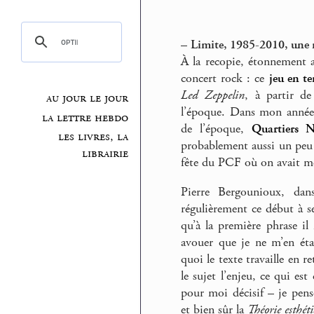
–
Limite, 1985-2010, une r
À la recopie, étonnement 
concert rock : ce
jeu en te
Led Zeppelin
, à partir de
au jour le jour
l’époque. Dans mon année à
la lettre hebdo
de l’époque,
Quartiers 
les livres, la
probablement aussi un pe
librairie
fête du PCF où on avait m
Pierre Bergounioux, dan
régulièrement ce début à se
qu’à la première phrase il
avouer que je ne m’en éta
quoi le texte travaille en r
le sujet l’enjeu, ce qui es
pour moi décisif – je pens
et bien sûr la
Théorie esthét