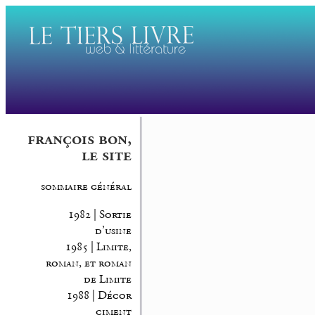
françois bon,
le site
sommaire général
1982 | Sortie
d’usine
1985 | Limite,
roman, et roman
de Limite
1988 | Décor
ciment