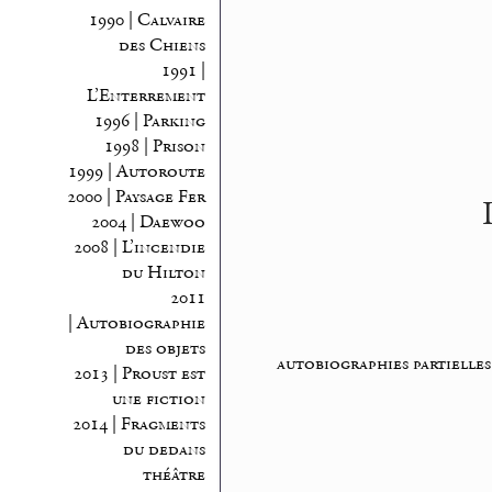
1990 | Calvaire
des Chiens
1991 |
L’Enterrement
1996 | Parking
1998 | Prison
1999 | Autoroute
2000 | Paysage Fer
2004 | Daewoo
2008 | L’incendie
du Hilton
2011
| Autobiographie
des objets
autobiographies partielles
2013 | Proust est
une fiction
2014 | Fragments
du dedans
théâtre