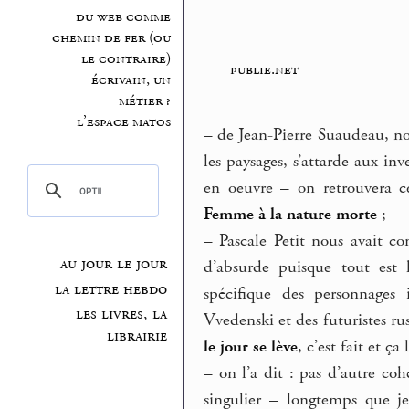
du web comme
chemin de fer (ou
le contraire)
publie.net
écrivain, un
métier ?
l’espace matos
–
de Jean-Pierre Suaudeau, no
les paysages, s’attarde aux inv
en oeuvre – on retrouvera c
Femme à la nature morte
;
–
Pascale Petit nous avait co
au jour le jour
d’absurde puisque tout est 
la lettre hebdo
spécifique des personnages 
les livres, la
Vvedenski et des futuristes ru
librairie
le jour se lève
, c’est fait et ça 
–
on l’a dit : pas d’autre co
singulier – longtemps que je