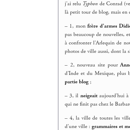
j’ai relu
Typhon
de Conrad (ver
là petit tour de blog, mais en
–
1, mon
frère d’armes Didi
pas beaucoup de nouvelles, e
à confronter l’Arlequin de not
photos de ville aussi, dont la s
–
2, nouveau site pour
Anne
d’Inde et du Mexique, plus b
partie blog
;
–
3, il
neigeait
aujourd’hui à 
qui ne finit pas chez le Barbar
–
4, la ville de toutes les vil
d’une ville :
grammaires et mo