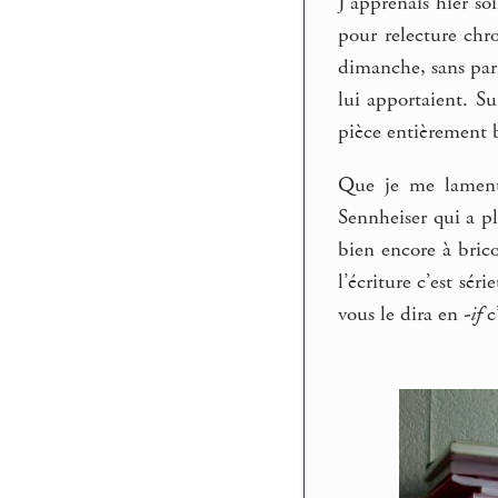
J’apprenais hier so
pour relecture chro
dimanche, sans parl
lui apportaient. S
pièce entièrement 
Que je me lamente
Sennheiser qui a pl
bien encore à bricol
l’écriture c’est sér
vous le dira en
-if
c’