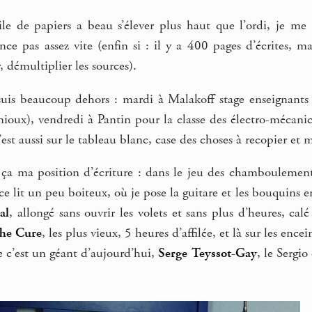
pile de papiers a beau s’élever plus haut que l’ordi, je m
nce pas assez vite (enfin si : il y a 400 pages d’écrites, 
, démultiplier les sources).
 suis beaucoup dehors : mardi à Malakoff stage enseignant
ioux), vendredi à Pantin pour la classe des électro-mécanici
’est aussi sur le tableau blanc, case des choses à recopier et m
it ça ma position d’écriture : dans le jeu des chamboulemen
ce lit un peu boiteux, où je pose la guitare et les bouquins e
al
, allongé sans ouvrir les volets et sans plus d’heures, calé
he Cure
, les plus vieux, 5 heures d’affilée, et là sur les enc
 c’est un géant d’aujourd’hui,
Serge Teyssot-Gay
, le Sergio