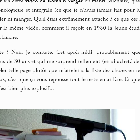
ir via cette
vidéo de Romain Verger
qu’Henri Michaux, que j
nologique et intégrale (ce que je n’avais jamais fait pour 
er ni manger. Qu’il était extrêmement attaché à ce que ces he
ur la même vidéo, comment il reçoit en 1980 la jeune étudia
blanche.
 ? Non, je constate. Cet après-midi, probablement que j
us de 30 ans et qui me surprend tellement (en ai acheté deu
er telle page plutôt que m’atteler à la liste des choses en re
ieux, c’est que ça vous repousse tout le reste en arrière. Et q
est bien plus explosif...