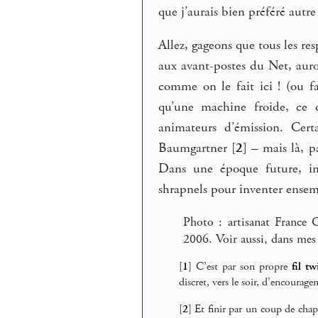
que j’aurais bien préféré autr
Allez, gageons que tous les re
aux avant-postes du Net, aur
comme on le fait ici ! (ou fa
qu’une machine froide, ce qu
animateurs d’émission. Ce
Baumgartner
[
2
]
– mais là, pa
Dans une époque future, ima
shrapnels pour inventer ensem
Photo : artisanat France Cu
2006. Voir aussi, dans mes
[
1
]
C’est par son propre
fil tw
discret, vers le soir, d’encoura
[
2
]
Et finir par un coup de chap