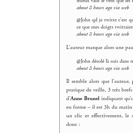
mieux vaut le vent que les
about 8 hours ago via web
@John qd je twitte c’est q
ce que mes doigts twittaien
about 8 hours ago via web
L’auteur marque alors une paus
@John désolé là suis dans m
about 8 hours ago via web
Il semble alors que l’auteur,
pratique de veille, 3 très bre
d’
Anne Brunel
indiquant qu’u
en forme – il est 3h du matin
un clic et effectivement, le
donc :