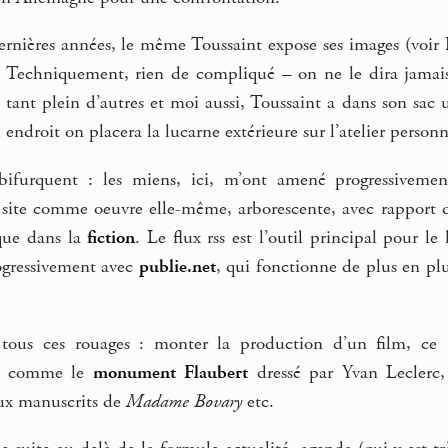
dernières années, le même Toussaint expose ses images (voir
? Techniquement, rien de compliqué – on ne le dira jamais 
tant plein d’autres et moi aussi, Toussaint a dans son sac 
 endroit on placera la lucarne extérieure sur l’atelier personne
s bifurquent : les miens, ici, m’ont amené progressivem
 le site comme oeuvre elle-même, arborescente, avec rapport
que dans la
fiction
. Le flux rss est l’outil principal pour le
ogressivement avec
publie.net
, qui fonctionne de plus en pl
 tous ces rouages : monter la production d’un film, ce n
est comme le
monument Flaubert
dressé par Yvan Leclerc, 
ux manuscrits de
Madame Bovary
etc.