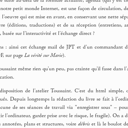
 suite au-delà de la formule actualité, agenda (qui y est t
notre petit monde Internet, est une façon de circulation, d
n l’oeuvre qui est mise en avant, en conservant une nette sé
re (éditions, traductions) et de sa réception (entretiens, art
basée sur l’interactivité et l’échange direct ?
ns : ainsi cet échange mail de JPT et d’un commandant d
F, sur page
La vérité sur Marie
).
oussaint même rien qu’un peu, pas crainte qu’il fasse dans 
cation.
disposition de l’atelier Toussaint. C’est du html simple, o
s. Depuis longtemps la rédaction du livre se fait à l’ordin
acune de ses séances de travail via "enregistrer sous" – po
tir l’ordinateur, garder prise avec le risque, le fragile). On 
 annotées, plans et structures, voire
débris
et là le boulot de