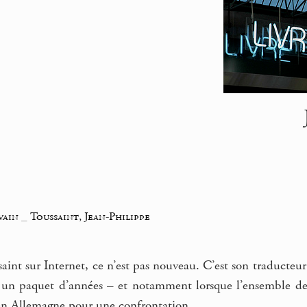
vain
_
Toussaint, Jean-Philippe
aint sur Internet, ce n’est pas nouveau. C’est son traducte
jà un paquet d’années – et notamment lorsque l’ensemble d
 en Allemagne pour une confrontation.