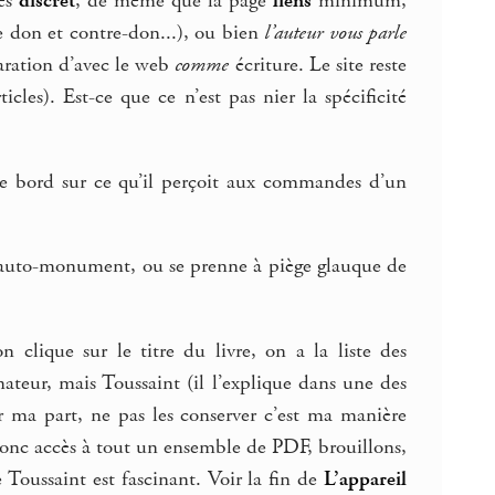
rès
discret
, de même que la page
liens
minimum,
e don et contre-don...), ou bien
l’auteur vous parle
paration d’avec le web
comme
écriture. Le site reste
icles). Est-ce que ce n’est pas nier la spécificité
e bord sur ce qu’il perçoit aux commandes d’un
l’auto-monument, ou se prenne à piège glauque de
n clique sur le titre du livre, on a la liste des
ateur, mais Toussaint (il l’explique dans une des
ur ma part, ne pas les conserver c’est ma manière
a donc accès à tout un ensemble de PDF, brouillons,
 Toussaint est fascinant. Voir la fin de
L’appareil