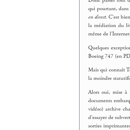
Donc passer tout de
qui pourtant, dans 
en direct
. C’est bie
la médiation du liv
même de l’Internet, 
Quelques exceptio
Boeing 747 (en PD
Mais qui connaît T
la moindre statutifi
Alors oui, mise à 
documents embarqué
vidéso) archive ch
d’essayer de subver
sorties imprimantes