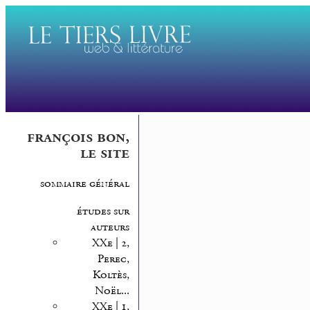
françois bon,
le site
sommaire général
études sur
auteurs
XXe | 2,
Perec,
Koltès,
Noël...
XXe | 1,