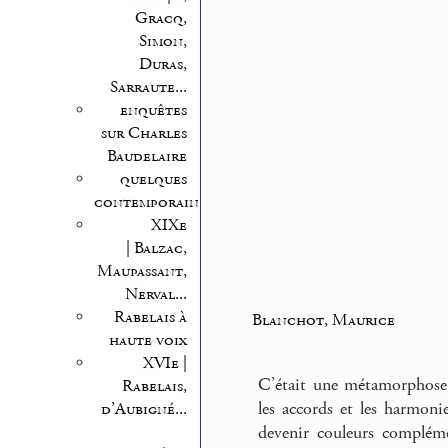
Gracq,
Simon,
Duras,
Sarraute...
enquêtes
sur Charles
Baudelaire
quelques
contemporains
XIXe
| Balzac,
Maupassant,
Nerval...
Rabelais à
Blanchot, Maurice
haute voix
XVIe |
C’était une métamorphose p
Rabelais,
les accords et les harmoni
d’Aubigné...
devenir couleurs complémen