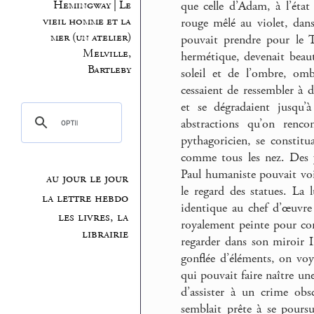
Hemingway | Le
que celle d’Adam, à l’éta
vieil homme et la
rouge mêlé au violet, dans
mer (un atelier)
pouvait prendre pour le T
Melville,
hermétique, devenait beau
Bartleby
soleil et de l’ombre, omb
cessaient de ressembler à d
et se dégradaient jusqu’à
abstractions qu’on renc
pythagoricien, se constitu
comme tous les nez. Des y
Paul humaniste pouvait voir
au jour le jour
le regard des statues. La 
la lettre hebdo
identique au chef d’œuvre
les livres, la
royalement peinte pour consi
librairie
regarder dans son miroir 
gonflée d’éléments, on voy
qui pouvait faire naître un
d’assister à un crime obs
semblait prête à se pours