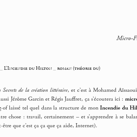
Micro-Fi
_
L’Incendie du Hilton
_
roman (théorie du)
le
Secrets de la création littéraire
, et c’est à Mohamed Aïssaoui, 
aussi Jérôme Garcin et Régis Jauffret, ça s’écoutera ici :
micro
-of laissé tel quel dans la structure de mon
Incendie du Hi
autre chose : travail, certainement – et s’apprendre à se bala
-être que c’est ça ça que ça aide, Internet).