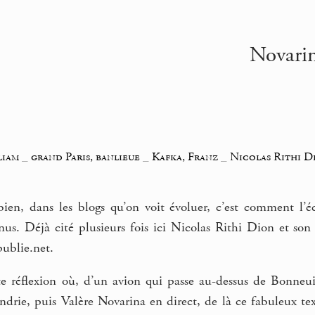
Novarin
liam
_
grand Paris, banlieue
_
Kafka, Franz
_
Nicolas Rithi D
ien, dans les blogs qu’on voit évoluer, c’est comment l’é
us. Déjà cité plusieurs fois ici Nicolas Rithi Dion et so
publie.net.
te réflexion où, d’un avion qui passe au-dessus de Bonneuil
drie, puis Valère Novarina en direct, de là ce fabuleux tex