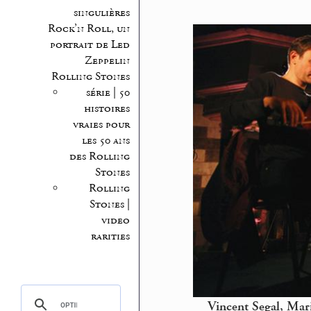
singulières
Rock’n Roll, un
portrait de Led
Zeppelin
Rolling Stones
série | 50
histoires
vraies pour
les 50 ans
des Rolling
Stones
Rolling
Stones |
video
rarities
Vincent Segal, Mar