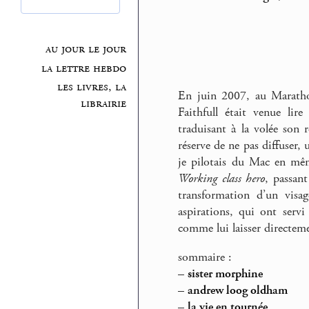
au jour le jour
la lettre hebdo
les livres, la
En juin 2007, au Marath
librairie
Faithfull était venue li
traduisant à la volée son 
réserve de ne pas diffuser,
je pilotais du Mac en mêm
Working class hero
, passan
transformation d’un visa
aspirations, qui ont servi
comme lui laisser directeme
sommaire :
–
sister morphine
–
andrew loog oldham
–
la vie en tournée