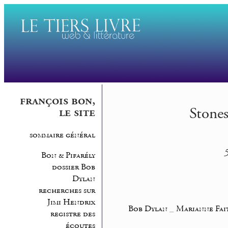
françois bon,
Stones
le site
sommaire général
5
Bon & Pifarély
dossier Bob
Dylan
recherches sur
Jimi Hendrix
Bob Dylan
_
Marianne Fai
registre des
écoutes