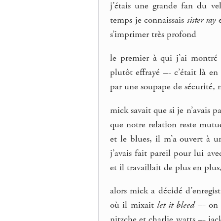
j’étais une grande fan du ve
temps je connaissais
sister ray
s’imprimer très profond
le premier à qui j’ai montré 
plutôt effrayé –- c’était là e
par une soupape de sécurité, 
mick savait que si je n’avais pa
que notre relation reste mutue
et le blues, il m’a ouvert à 
j’avais fait pareil pour lui av
et il travaillait de plus en plu
alors mick a décidé d’enregis
où il mixait
let it bleed
–- on a
nitzche et charlie watts –- ja