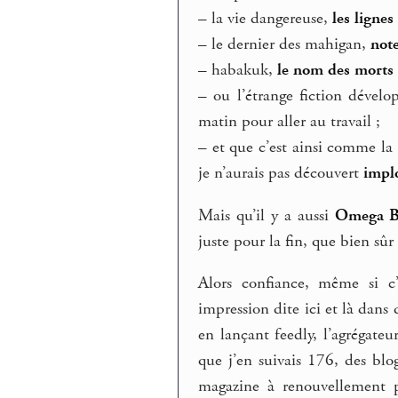
–
la vie dangereuse,
les lignes
–
le dernier des mahigan,
not
–
habakuk,
le nom des morts
–
ou l’étrange fiction dével
matin pour aller au travail ;
–
et que c’est ainsi comme la f
je n’aurais pas découvert
impl
Mais qu’il y a aussi
Omega B
juste pour la fin, que bien sû
Alors confiance, même si c’
impression dite ici et là dans
en lançant feedly, l’agrégate
que j’en suivais 176, des blog
magazine à renouvellement 