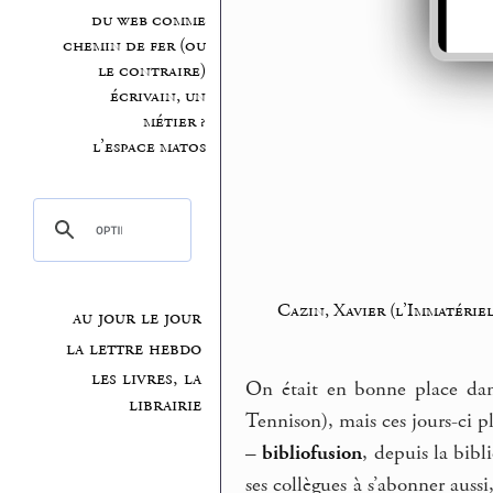
du web comme
chemin de fer (ou
le contraire)
écrivain, un
métier ?
l’espace matos
Cazin, Xavier (l’Immatériel
au jour le jour
la lettre hebdo
les livres, la
On était en bonne place da
librairie
Tennison), mais ces jours-ci pl
–
bibliofusion
, depuis la bib
ses collègues à s’abonner aussi