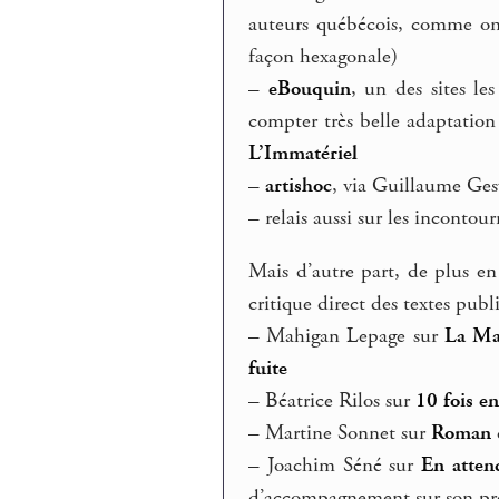
auteurs québécois, comme on 
façon hexagonale)
–
eBouquin
, un des sites le
compter très belle adaptation
L’Immatériel
–
artishoc
, via Guillaume Gesvr
–
relais aussi sur les incontou
Mais d’autre part, de plus en
critique direct des textes publi
–
Mahigan Lepage sur
La Ma
fuite
–
Béatrice Rilos sur
10 fois e
–
Martine Sonnet sur
Roman
–
Joachim Séné sur
En atten
d’accompagnement sur son prop