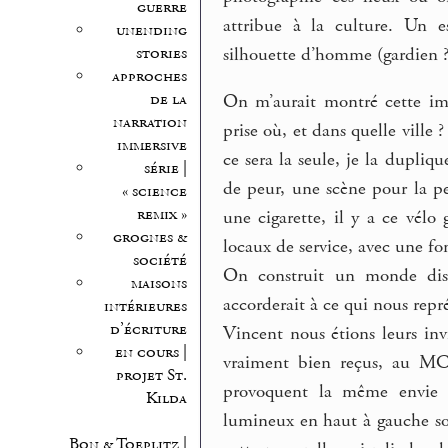
guerre
attribue à la culture. Un e
unending
silhouette d’homme (gardien ?)
stories
approches
de la
On m’aurait montré cette ima
narration
prise où, et dans quelle ville 
immersive
ce sera la seule, je la dupliqu
série |
de peur, une scène pour la peu
« science
remix »
une cigarette, il y a ce vélo 
grognes &
locaux de service, avec une fon
société
On construit un monde dispr
maisons
accorderait à ce qui nous repré
intérieures
d’écriture
Vincent nous étions leurs invi
en cours |
vraiment bien reçus, au MC
projet St.
provoquent la même envie de
Kilda
lumineux en haut à gauche son
Bon & Toeplitz |