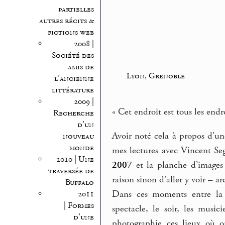
partielles
autres récits &
fictions web
2008 |
Société des
amis de
Lyon, Grenoble
l’ancienne
littérature
2009 |
« Cet endroit est tous les endro
Recherche
d’un
Avoir noté cela à propos d’u
nouveau
monde
mes lectures avec Vincent Sega
2010 | Une
2007
et la planche d’images s
traversée de
raison sinon d’aller y voir – a
Buffalo
Dans ces moments entre la pr
2011
| Formes
spectacle, le soir, les musi
d’une
photographie ces lieux où o