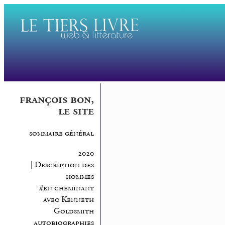
françois bon,
le site
sommaire général
2020
| Description des
hommes
#en cheminant
avec Kenneth
Goldsmith
autobiographies