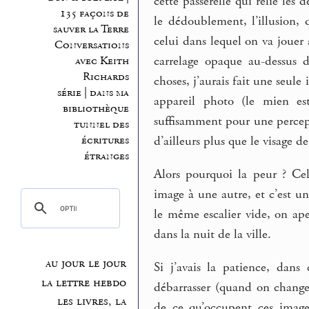
cette passerelle qui relie les
135 façons de
le dédoublement, l’illusion,
sauver la Terre
celui dans lequel on va jouer a
Conversations
carrelage opaque au-dessus d
avec Keith
Richards
choses, j’aurais fait une seule
série | dans ma
appareil photo (le mien est
bibliothèque
suffisamment pour une percepti
tunnel des
écritures
d’ailleurs plus que le visage 
étranges
Alors pourquoi la peur ? Ce
image à une autre, et c’est u
le même escalier vide, on ape
dans la nuit de la ville.
au jour le jour
Si j’avais la patience, dans
la lettre hebdo
débarrasser (quand on change
les livres, la
de ce qu’occupent ces images